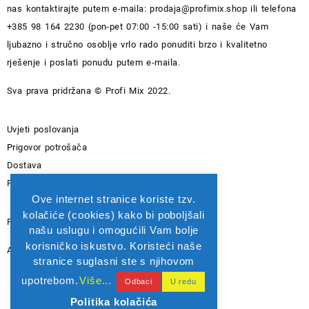
nas kontaktirajte putem e-maila:
prodaja@profimix.shop
ili telefona
+385 98 164 2230 (pon-pet 07:00 -15:00 sati) i naše će Vam
ljubazno i stručno osoblje vrlo rado ponuditi brzo i kvalitetno
rješenje i poslati ponudu putem e-maila.
Sva prava pridržana © Profi Mix 2022.
Uvjeti poslovanja
Prigovor potrošača
Dostava
Pravila privatnosti
Ove internet stranice koriste tzv.
kolačiće (cookies) kako bi poboljšali
PIROVAC PROFI MIX D.O.O. - OIB: 82565742615
našu uslugu i omogućili Vam bolje
korisničko iskustvo. Koristeći naše
Adresa: Kralja Zvonimira 1A 22213 PIROVAC
stranice suglasni ste s njihovom
upotrebom.
Više...
Odbaci
U redu
© 2026
Profi Mix Shop
Politika kolačića