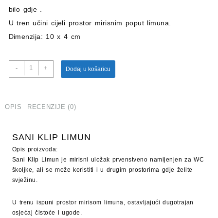
bilo gdje .
U tren učini cijeli prostor mirisnim poput limuna.
Dimenzija:
10 x 4 cm
SANI
-
+
Dodaj u košaricu
KLIP
LIMUN
količina
OPIS
RECENZIJE (0)
SANI KLIP LIMUN
Opis proizvoda:
Sani Klip Limun je mirisni uložak prvenstveno namijenjen za WC
školjke, ali se može koristiti i u drugim prostorima gdje želite
svježinu.
U trenu ispuni prostor mirisom limuna, ostavljajući dugotrajan
osjećaj čistoće i ugode.