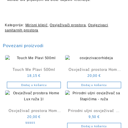
Kategorije:
Mirisni klipić
,
Osvježivači prostora
,
Osvjezivaci
sanitarnih prostora
Povezani proizvodi
Touch Me Plavi 500ml
Osvježivač prostora Home
18,15
€
20,00
€
Lux orhideja 1l
Dodaj u košaricu
Dodaj u košaricu
Osvježivač prostora Home
Prirodni uljni osvježivač sa
20,00
€
9,50
€
Lux ruža 1l
štapićima – ruža
Dodaj u košaricu
Ocijenjeno