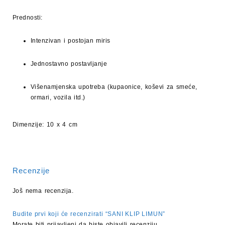
Prednosti:
Intenzivan i postojan miris
Jednostavno postavljanje
Višenamjenska upotreba (kupaonice, koševi za smeće,
ormari, vozila itd.)
Dimenzije:
10 x 4 cm
Recenzije
Još nema recenzija.
Budite prvi koji će recenzirati “SANI KLIP LIMUN”
Morate biti
prijavljeni
da biste objavili recenziju.