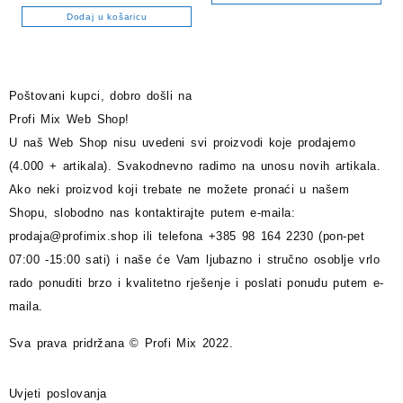
5.00
od 5
Dodaj u košaricu
Poštovani kupci, dobro došli na
Profi Mix Web Shop!
U naš Web Shop nisu uvedeni svi proizvodi koje prodajemo
(4.000 + artikala). Svakodnevno radimo na unosu novih artikala.
Ako neki proizvod koji trebate ne možete pronaći u našem
Shopu, slobodno nas kontaktirajte putem e-maila:
prodaja@profimix.shop
ili telefona +385 98 164 2230 (pon-pet
07:00 -15:00 sati) i naše će Vam ljubazno i stručno osoblje vrlo
rado ponuditi brzo i kvalitetno rješenje i poslati ponudu putem e-
maila.
Sva prava pridržana © Profi Mix 2022.
Uvjeti poslovanja