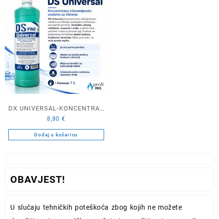
8,30 €.
DX UNIVERSAL-KONCENTRAT
8,80
€
1L
Dodaj u košaricu
OBAVJEST!
U slučaju tehničkih poteškoća zbog kojih ne možete