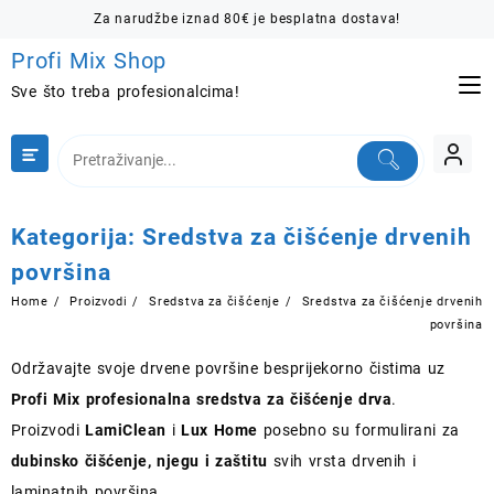
Skip
Za narudžbe iznad 80€ je besplatna dostava!
to
Profi Mix Shop
content
Sve što treba profesionalcima!
Kategorija:
Sredstva za čišćenje drvenih
površina
Home
Proizvodi
Sredstva za čišćenje
Sredstva za čišćenje drvenih
površina
Održavajte svoje drvene površine besprijekorno čistima uz
Profi Mix profesionalna sredstva za čišćenje drva
.
Proizvodi
LamiClean
i
Lux Home
posebno su formulirani za
dubinsko čišćenje, njegu i zaštitu
svih vrsta drvenih i
laminatnih površina.