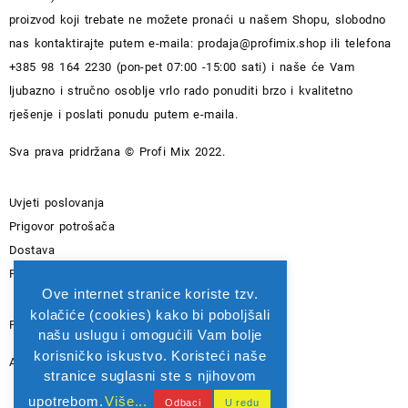
proizvod koji trebate ne možete pronaći u našem Shopu, slobodno
nas kontaktirajte putem e-maila:
prodaja@profimix.shop
ili telefona
+385 98 164 2230 (pon-pet 07:00 -15:00 sati) i naše će Vam
ljubazno i stručno osoblje vrlo rado ponuditi brzo i kvalitetno
rješenje i poslati ponudu putem e-maila.
Sva prava pridržana © Profi Mix 2022.
Uvjeti poslovanja
Prigovor potrošača
Dostava
Pravila privatnosti
Ove internet stranice koriste tzv.
kolačiće (cookies) kako bi poboljšali
PIROVAC PROFI MIX D.O.O. - OIB: 82565742615
našu uslugu i omogućili Vam bolje
korisničko iskustvo. Koristeći naše
Adresa: Kralja Zvonimira 1A 22213 PIROVAC
stranice suglasni ste s njihovom
upotrebom.
Više...
Odbaci
U redu