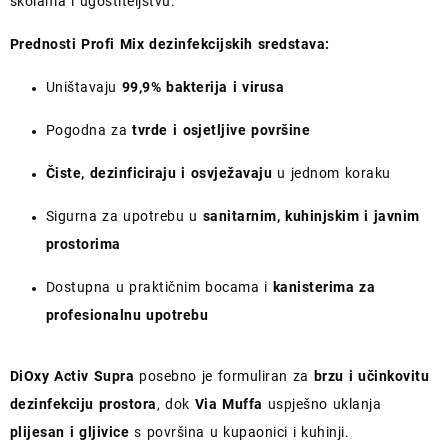
školama i ugostiteljstvu.
Prednosti Profi Mix dezinfekcijskih sredstava:
Uništavaju
99,9% bakterija i virusa
Pogodna za
tvrde i osjetljive površine
Čiste, dezinficiraju i osvježavaju
u jednom koraku
Sigurna za upotrebu u
sanitarnim, kuhinjskim i javnim
prostorima
Dostupna u praktičnim bocama i
kanisterima za
profesionalnu upotrebu
DiOxy Activ Supra
posebno je formuliran za
brzu i učinkovitu
dezinfekciju prostora
, dok
Via Muffa
uspješno uklanja
plijesan i gljivice
s površina u kupaonici i kuhinji.