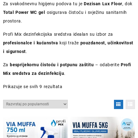
Za svakodnevnu higijenu podova tu je
Dezisan Lux Floor
, dok
Total Power WC gel
osigurava čistoću i svježinu sanitarnih
prostora.
Profi Mix dezinfekcijska sredstva idealan su izbor za
profesionalce i kućanstva
koji traže
pouzdanost, učinkovitost
i sigurnost
.
Za
besprijekornu čistoću i potpunu zaštitu
– odaberite
Profi
Mix sredstva za dezinfekciju
.
Poredano
Prikazuje se svih 9 rezultata
po
popularnosti