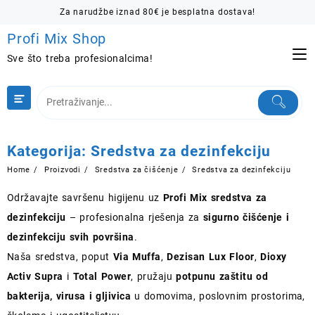
Skip
Za narudžbe iznad 80€ je besplatna dostava!
to
Profi Mix Shop
content
Sve što treba profesionalcima!
Kategorija:
Sredstva za dezinfekciju
Home
Proizvodi
Sredstva za čišćenje
Sredstva za dezinfekciju
Održavajte savršenu higijenu uz
Profi Mix sredstva za
dezinfekciju
– profesionalna rješenja za
sigurno čišćenje i
dezinfekciju svih površina
.
Naša sredstva, poput
Via Muffa
,
Dezisan Lux Floor
,
Dioxy
Activ Supra
i
Total Power
, pružaju
potpunu zaštitu od
bakterija, virusa i gljivica
u domovima, poslovnim prostorima,