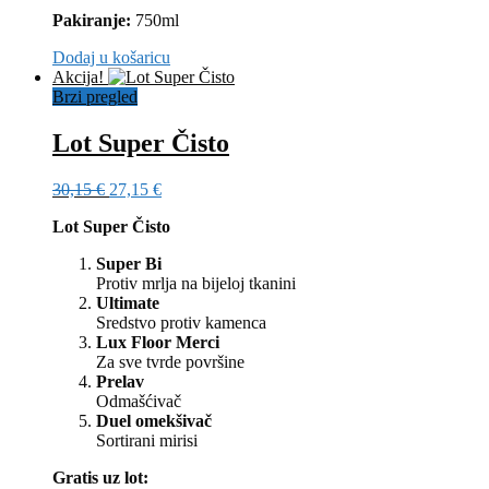
Pakiranje:
750ml
Dodaj u košaricu
Akcija!
Brzi pregled
Lot Super Čisto
Izvorna
Trenutna
30,15
€
27,15
€
cijena
cijena
Lot Super Čisto
bila
je:
je:
27,15 €.
Super Bi
30,15 €.
Protiv mrlja na bijeloj tkanini
Ultimate
Sredstvo protiv kamenca
Lux Floor Merci
Za sve tvrde površine
Prelav
Odmašćivač
Duel omekšivač
Sortirani mirisi
Gratis uz lot: