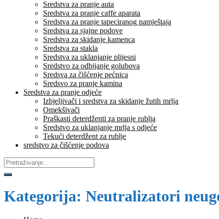
Sredstva za pranje auta
Sredstva za pranje caffe aparata
Sredstva za pranje tapeciranog namještaja
Sredstva za sjajne podove
Sredstva za skidanje kamenca
Sredstva za stakla
Sredstva za uklanjanje plijesni
Sredstvo za odbijanje golubova
Sredsva za čišćenje pećnica
Sredsvo za pranje kamina
Sredstva za pranje odjeće
Izbjeljivači i sredstva za skidanje žutih mrlja
Omekšivači
Praškasti deterdženti za pranje rublja
Sredstvo za uklanjanje mrlja s odjeće
Tekući deterdžent za rublje
sredstvo za čišćenje podova
Kategorija:
Neutralizatori neug