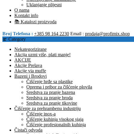
Uklanjanje plijesni
O nama
Kontakt info
📚 Katalozi proizvoda
Broj Telefona :
+385 98 164 2230
Email :
prodaja@profimix.shop
Category
Nekategorizirane
Akcija uzmi više, plati manje!
AKCIJE
Akcije Prelava
Akcije via muffe
Bazeni i Brodovi
Čišćenje hrđe sa plastike
Oprema i pribor za čišćenje plovila
Sredstva za pranje bazena
Sredstva za pranje broda
Sredstva za pranje tikovine
Čišćenje za prehrambenu industriju
Čišćenje inox-a
Čišćenje kuhinja visokog sjaja
Čišćenje profesionalnih kuhinja
Čistači odvoda