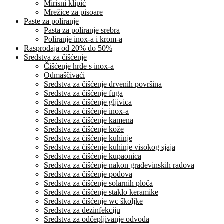
Mirisni klipić
Mrežice za pisoare
Paste za poliranje
Pasta za poliranje srebra
Poliranje inox-a i krom-a
Rasprodaja od 20% do 50%
Sredstva za čišćenje
Čišćenje hrđe s inox-a
Odmaščivaći
Sredstva za čišćenje drvenih površina
Sredstva za čišćenje fuga
Sredstva za čišćenje gljivica
Sredstva za ćišćenje inox-a
Sredstva za čišćenje kamena
Sredstva za čišćenje kože
Sredstva za ćišćenje kuhinje
Sredstva za ćišćenje kuhinje visokog sjaja
Sredstva za čišćenje kupaonica
Sredstva za čišćenje nakon građevinskih radova
Sredstva za čišćenje podova
Sredstva za čišćenje solarnih ploča
Sredstva za čišćenje staklo keramike
Sredstva za čišćenje wc školjke
Sredstva za dezinfekciju
Sredstva za odčepljivanje odvoda