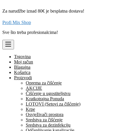
Skip
to
Za narudžbe iznad 80€ je besplatna dostava!
content
Profi Mix Shop
Sve što treba profesionalcima!
Trgovina
Moj račun
Blagajna
Košarica
Proizvodi
Oprema za čišćenje
AKCIJE
Čišćenje u ugostiteljstvu
Kratkotrajna Ponuda
LOTOVI (Setovi za čišćenje)
Krpe
Osvježivači prostora
Sredstva za čišćenje
Sredstva za dezinfekciju
Odčepljivanje kanalizacije