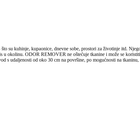
o su kuhinje, kupaonice, dnevne sobe, prostori za životinje itd. Njeg
t miris u okolinu. ODOR REMOVER ne oštećuje tkanine i može se koristi
izvod s udaljenosti od oko 30 cm na površine, po mogućnosti na tkaninu, o