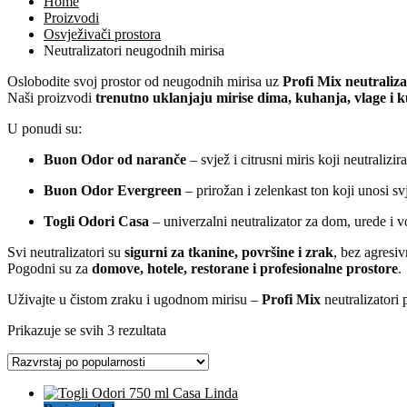
Home
Proizvodi
Osvježivači prostora
Neutralizatori neugodnih mirisa
Oslobodite svoj prostor od neugodnih mirisa uz
Profi Mix neutraliza
Naši proizvodi
trenutno uklanjaju mirise dima, kuhanja, vlage i 
U ponudi su:
Buon Odor od naranče
– svjež i citrusni miris koji neutralizir
Buon Odor Evergreen
– prirožan i zelenkast ton koji unosi sv
Togli Odori Casa
– univerzalni neutralizator za dom, urede i v
Svi neutralizatori su
sigurni za tkanine, površine i zrak
, bez agresiv
Pogodni su za
domove, hotele, restorane i profesionalne prostore
.
Uživajte u čistom zraku i ugodnom mirisu –
Profi Mix
neutralizatori
Poredano
Prikazuje se svih 3 rezultata
po
popularnosti