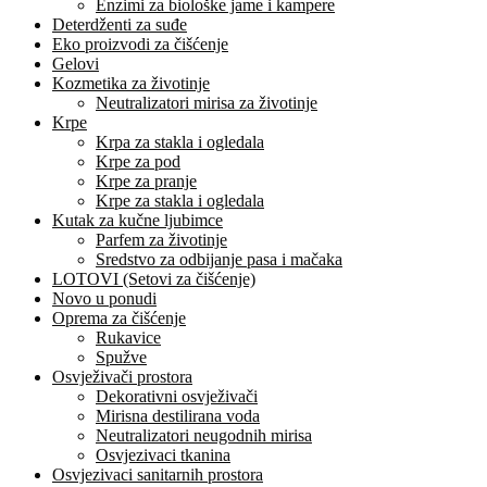
Enzimi za biološke jame i kampere
Deterdženti za suđe
Eko proizvodi za čišćenje
Gelovi
Kozmetika za životinje
Neutralizatori mirisa za životinje
Krpe
Krpa za stakla i ogledala
Krpe za pod
Krpe za pranje
Krpe za stakla i ogledala
Kutak za kučne ljubimce
Parfem za životinje
Sredstvo za odbijanje pasa i mačaka
LOTOVI (Setovi za čišćenje)
Novo u ponudi
Oprema za čišćenje
Rukavice
Spužve
Osvježivači prostora
Dekorativni osvježivači
Mirisna destilirana voda
Neutralizatori neugodnih mirisa
Osvjezivaci tkanina
Osvjezivaci sanitarnih prostora