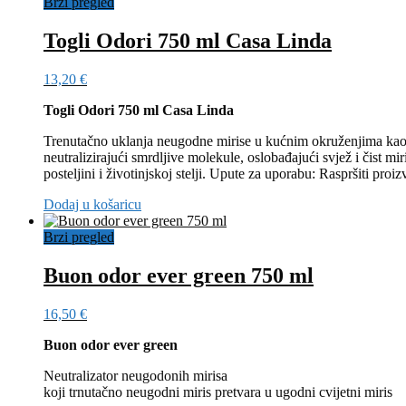
Brzi pregled
Togli Odori 750 ml Casa Linda
13,20
€
Togli Odori 750 ml Casa Linda
Trenutačno uklanja neugodne mirise u kućnim okruženjima kao št
neutralizirajući smrdljive molekule, oslobađajući svjež i čis
posteljini i životinjskoj stelji. Upute za uporabu: Raspršiti pro
Dodaj u košaricu
Brzi pregled
Buon odor ever green 750 ml
16,50
€
Buon odor ever green
Neutralizator neugodonih mirisa
koji trnutačno neugodni miris pretvara u ugodni cvijetni miris