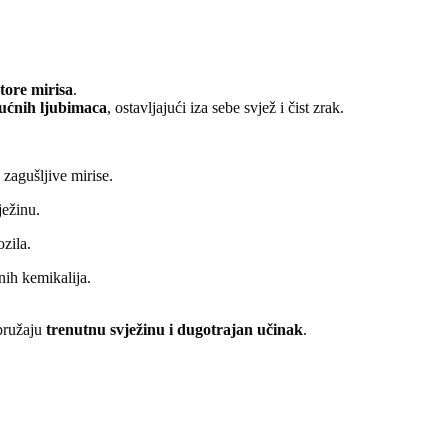
tore mirisa
.
kućnih ljubimaca
, ostavljajući iza sebe svjež i čist zrak.
a zagušljive mirise.
ježinu.
ozila.
nih kemikalija.
 pružaju
trenutnu svježinu i dugotrajan učinak
.