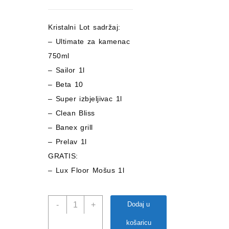
cijena
bila
Kristalni Lot sadržaj:
je:
je:
– Ultimate za kamenac
36,70 €.
42,20 €.
750ml
– Sailor 1l
– Beta 10
– Super izbjeljivac 1l
– Clean Bliss
– Banex grill
– Prelav 1l
GRATIS:
– Lux Floor Mošus 1l
Kristalni
-
+
Dodaj u
lot
količina
košaricu