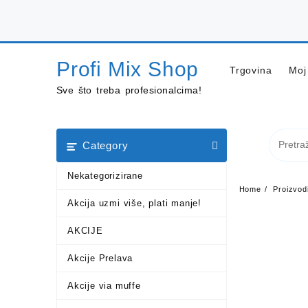
Skip
to
content
Profi Mix Shop
Trgovina
Moj
Sve što treba profesionalcima!
Category
Nekategorizirane
Home
Proizvod
Akcija uzmi više, plati manje!
AKCIJE
Akcije Prelava
Akcije via muffe