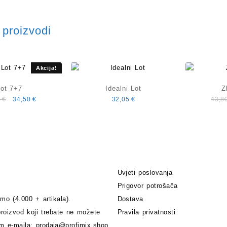
proizvodi
Akcija!
Lot 7+7
Idealni Lot
Z
Izvorna
Trenutna
0
€
34,50
€
32,05
€
43,8
cijena
cijena
bila
je:
je:
34,50 €.
50,00 €.
Uvjeti poslovanja
Prigovor potrošača
o (4.000 + artikala).
Dostava
roizvod koji trebate ne možete
Pravila privatnosti
em e-maila:
prodaja@profimix.shop