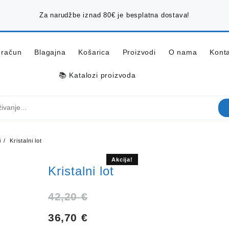
Za narudžbe iznad 80€ je besplatna dostava!
 račun
Blagajna
Košarica
Proizvodi
O nama
Konta
📚 Katalozi proizvoda
i
Kristalni lot
Akcija!
Kristalni lot
Izvorna
42,20
€
Trenutna
cijena
36,70
€