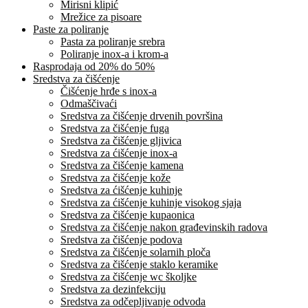
Mirisni klipić
Mrežice za pisoare
Paste za poliranje
Pasta za poliranje srebra
Poliranje inox-a i krom-a
Rasprodaja od 20% do 50%
Sredstva za čišćenje
Čišćenje hrđe s inox-a
Odmaščivaći
Sredstva za čišćenje drvenih površina
Sredstva za čišćenje fuga
Sredstva za čišćenje gljivica
Sredstva za ćišćenje inox-a
Sredstva za čišćenje kamena
Sredstva za čišćenje kože
Sredstva za ćišćenje kuhinje
Sredstva za ćišćenje kuhinje visokog sjaja
Sredstva za čišćenje kupaonica
Sredstva za čišćenje nakon građevinskih radova
Sredstva za čišćenje podova
Sredstva za čišćenje solarnih ploča
Sredstva za čišćenje staklo keramike
Sredstva za čišćenje wc školjke
Sredstva za dezinfekciju
Sredstva za odčepljivanje odvoda