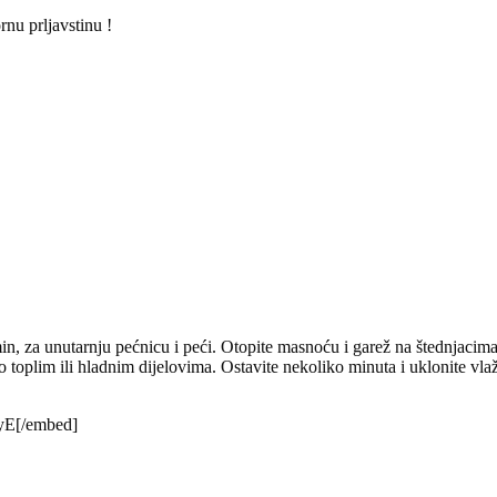
rnu prljavstinu !
min, za unutarnju pećnicu i peći. Otopite masnoću i garež na štednjacima
 po toplim ili hladnim dijelovima. Ostavite nekoliko minuta i uklonite 
yE[/embed]