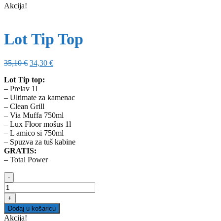
Akcija!
Lot Tip Top
Izvorna
Trenutna
35,10
€
34,30
€
cijena
cijena
Lot Tip top:
bila
je:
– Prelav 1l
je:
34,30 €.
– Ultimate za kamenac
35,10 €.
– Clean Grill
– Via Muffa 750ml
– Lux Floor mošus 1l
– L amico si 750ml
– Spuzva za tuš kabine
GRATIS:
– Total Power
-
Lot
Tip
+
Top
Dodaj u košaricu
količina
Akcija!