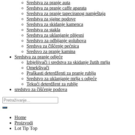
Sredstva za pranje auta
Sredstva za pranje caffe aparata
Sredstva za pranje tapeciranog namještaja
Sredstva za sjajne podove
Sredstva za skidanje kamenca
Sredstva za stakla
Sredstva za uklanjanje plijesni
Sredstvo za odbijanje golubova
Sredsva za čišćenje pećnica
Sredsvo za pranje kamina
Sredstva za pranje odjeće
Izbjeljivači i sredstva za skidanje žutih mrlja
Omekšivači
Praškasti deterdženti za pranje rublja
Sredstvo za uklanjanje mrlja s odjeće
Tekući deterdžent za rublje
sredstvo za čišćenje podova
Home
Proizvodi
Lot Tip Top