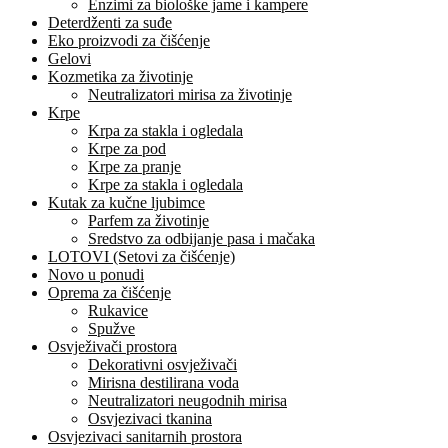
Enzimi za biološke jame i kampere
Deterdženti za suđe
Eko proizvodi za čišćenje
Gelovi
Kozmetika za životinje
Neutralizatori mirisa za životinje
Krpe
Krpa za stakla i ogledala
Krpe za pod
Krpe za pranje
Krpe za stakla i ogledala
Kutak za kučne ljubimce
Parfem za životinje
Sredstvo za odbijanje pasa i mačaka
LOTOVI (Setovi za čišćenje)
Novo u ponudi
Oprema za čišćenje
Rukavice
Spužve
Osvježivači prostora
Dekorativni osvježivači
Mirisna destilirana voda
Neutralizatori neugodnih mirisa
Osvjezivaci tkanina
Osvjezivaci sanitarnih prostora