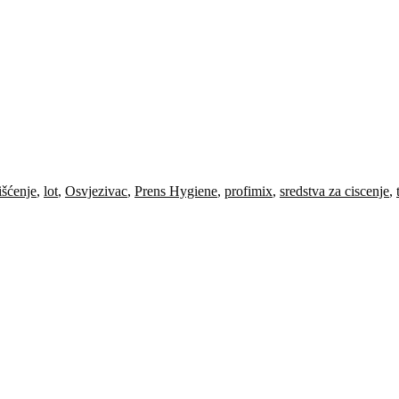
išćenje
,
lot
,
Osvjezivac
,
Prens Hygiene
,
profimix
,
sredstva za ciscenje
,