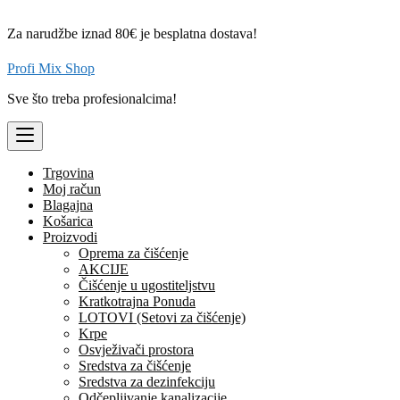
Skip
to
Za narudžbe iznad 80€ je besplatna dostava!
content
Profi Mix Shop
Sve što treba profesionalcima!
Trgovina
Moj račun
Blagajna
Košarica
Proizvodi
Oprema za čišćenje
AKCIJE
Čišćenje u ugostiteljstvu
Kratkotrajna Ponuda
LOTOVI (Setovi za čišćenje)
Krpe
Osvježivači prostora
Sredstva za čišćenje
Sredstva za dezinfekciju
Odčepljivanje kanalizacije