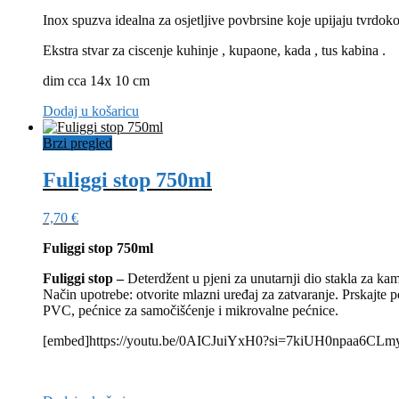
Inox spuzva idealna za osjetljive povbrsine koje upijaju tvrdoko
Ekstra stvar za ciscenje kuhinje , kupaone, kada , tus kabina .
dim cca 14x 10 cm
Dodaj u košaricu
Brzi pregled
Fuliggi stop 750ml
7,70
€
Fuliggi stop 750ml
Fuliggi stop –
Deterdžent u pjeni za unutarnji dio stakla za ka
Način upotrebe: otvorite mlazni uređaj za zatvaranje. Prskajte
PVC, pećnice za samočišćenje i mikrovalne pećnice.
[embed]https://youtu.be/0AICJuiYxH0?si=7kiUH0npaa6CLm