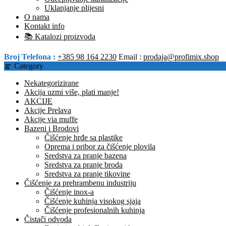
Uklanjanje plijesni
O nama
Kontakt info
📚 Katalozi proizvoda
Broj Telefona :
+385 98 164 2230
Email :
prodaja@profimix.shop
Category
Nekategorizirane
Akcija uzmi više, plati manje!
AKCIJE
Akcije Prelava
Akcije via muffe
Bazeni i Brodovi
Čišćenje hrđe sa plastike
Oprema i pribor za čišćenje plovila
Sredstva za pranje bazena
Sredstva za pranje broda
Sredstva za pranje tikovine
Čišćenje za prehrambenu industriju
Čišćenje inox-a
Čišćenje kuhinja visokog sjaja
Čišćenje profesionalnih kuhinja
Čistači odvoda