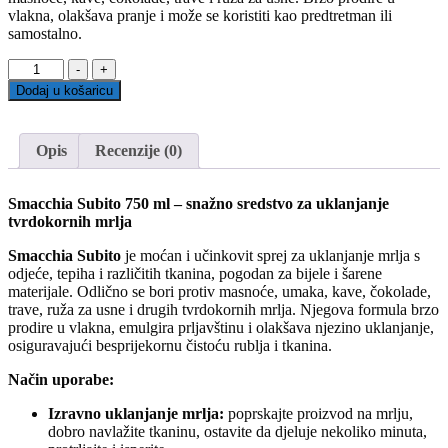
vlakna, olakšava pranje i može se koristiti kao predtretman ili
samostalno.
Smacchia
-
+
Subito
Dodaj u košaricu
750
ml
količina
Opis
Recenzije (0)
Smacchia Subito 750 ml – snažno sredstvo za uklanjanje
tvrdokornih mrlja
Smacchia Subito
je moćan i učinkovit sprej za uklanjanje mrlja s
odjeće, tepiha i različitih tkanina, pogodan za bijele i šarene
materijale. Odlično se bori protiv masnoće, umaka, kave, čokolade,
trave, ruža za usne i drugih tvrdokornih mrlja. Njegova formula brzo
prodire u vlakna, emulgira prljavštinu i olakšava njezino uklanjanje,
osiguravajući besprijekornu čistoću rublja i tkanina.
Način uporabe:
Izravno uklanjanje mrlja:
poprskajte proizvod na mrlju,
dobro navlažite tkaninu, ostavite da djeluje nekoliko minuta,