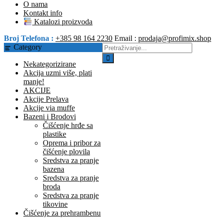
O nama
Kontakt info
Katalozi proizvoda
Broj Telefona :
+385 98 164 2230
Email :
prodaja@profimix.shop
Category
Nekategorizirane
Akcija uzmi više, plati
manje!
AKCIJE
Akcije Prelava
Akcije via muffe
Bazeni i Brodovi
Čišćenje hrđe sa
plastike
Oprema i pribor za
čišćenje plovila
Sredstva za pranje
bazena
Sredstva za pranje
broda
Sredstva za pranje
tikovine
Čišćenje za prehrambenu