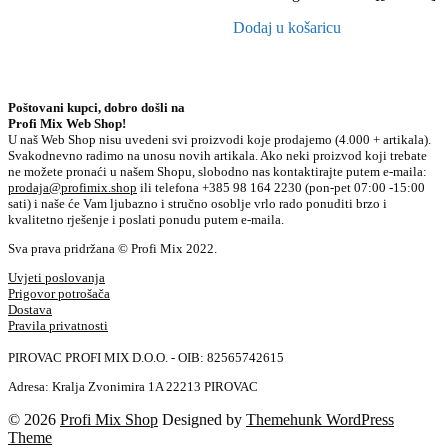
Dodaj u košaricu
Poštovani kupci, dobro došli na
Profi Mix Web Shop!
U naš Web Shop nisu uvedeni svi proizvodi koje prodajemo (4.000 + artikala).
Svakodnevno radimo na unosu novih artikala. Ako neki proizvod koji trebate
ne možete pronaći u našem Shopu, slobodno nas kontaktirajte putem e-maila:
prodaja@profimix.shop
ili telefona +385 98 164 2230 (pon-pet 07:00 -15:00
sati) i naše će Vam ljubazno i stručno osoblje vrlo rado ponuditi brzo i
kvalitetno rješenje i poslati ponudu putem e-maila.
Sva prava pridržana © Profi Mix 2022.
Uvjeti poslovanja
Prigovor potrošača
Dostava
Pravila privatnosti
PIROVAC PROFI MIX D.O.O. - OIB: 82565742615
Adresa: Kralja Zvonimira 1A 22213 PIROVAC
© 2026
Profi Mix Shop
Designed by
Themehunk WordPress
Theme