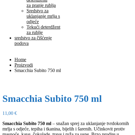
za pranje rublja
Sredstvo za
uklanjanje mrlja s
odjeće
Tekući deterdžent
za rublje
sredstvo za čišćenje
podova
Home
Proizvodi
Smacchia Subito 750 ml
Smacchia Subito 750 ml
11,00
€
Smacchia Subito 750 ml
– snažan sprej za uklanjanje tvrdokornih
mrlja s odjeće, tepiha i tkanina, bijelih i šarenih. Učinkovit protiv
masnoće, kave, čokolade, trave i ruža za usne. Brzo prodire u