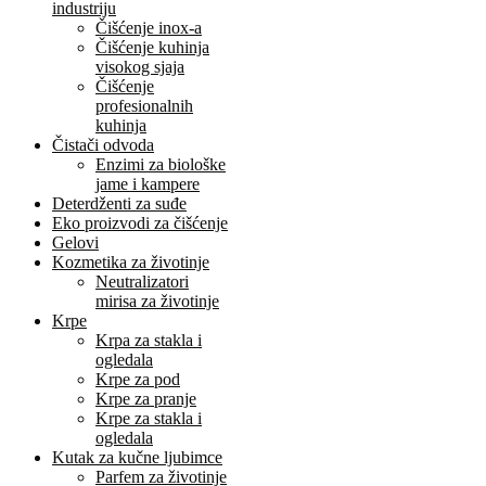
industriju
Čišćenje inox-a
Čišćenje kuhinja
visokog sjaja
Čišćenje
profesionalnih
kuhinja
Čistači odvoda
Enzimi za biološke
jame i kampere
Deterdženti za suđe
Eko proizvodi za čišćenje
Gelovi
Kozmetika za životinje
Neutralizatori
mirisa za životinje
Krpe
Krpa za stakla i
ogledala
Krpe za pod
Krpe za pranje
Krpe za stakla i
ogledala
Kutak za kučne ljubimce
Parfem za životinje