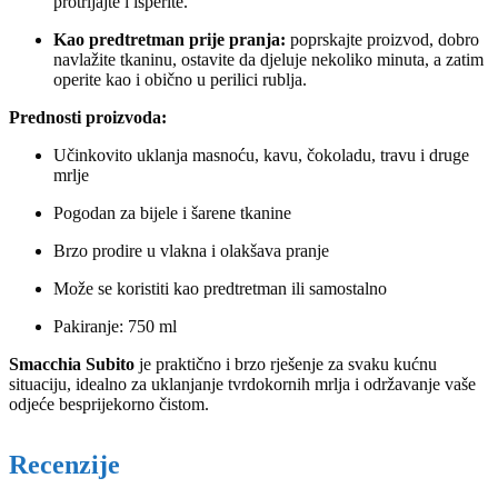
protrljajte i isperite.
Kao predtretman prije pranja:
poprskajte proizvod, dobro
navlažite tkaninu, ostavite da djeluje nekoliko minuta, a zatim
operite kao i obično u perilici rublja.
Prednosti proizvoda:
Učinkovito uklanja masnoću, kavu, čokoladu, travu i druge
mrlje
Pogodan za bijele i šarene tkanine
Brzo prodire u vlakna i olakšava pranje
Može se koristiti kao predtretman ili samostalno
Pakiranje: 750 ml
Smacchia Subito
je praktično i brzo rješenje za svaku kućnu
situaciju, idealno za uklanjanje tvrdokornih mrlja i održavanje vaše
odjeće besprijekorno čistom.
Recenzije