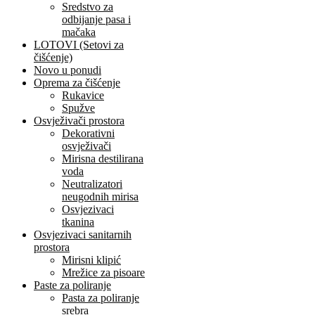
Sredstvo za
odbijanje pasa i
mačaka
LOTOVI (Setovi za
čišćenje)
Novo u ponudi
Oprema za čišćenje
Rukavice
Spužve
Osvježivači prostora
Dekorativni
osvježivači
Mirisna destilirana
voda
Neutralizatori
neugodnih mirisa
Osvjezivaci
tkanina
Osvjezivaci sanitarnih
prostora
Mirisni klipić
Mrežice za pisoare
Paste za poliranje
Pasta za poliranje
srebra