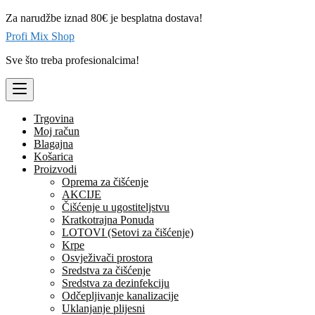
Skip
Za narudžbe iznad 80€ je besplatna dostava!
to
content
Profi Mix Shop
Sve što treba profesionalcima!
Trgovina
Moj račun
Blagajna
Košarica
Proizvodi
Oprema za čišćenje
AKCIJE
Čišćenje u ugostiteljstvu
Kratkotrajna Ponuda
LOTOVI (Setovi za čišćenje)
Krpe
Osvježivači prostora
Sredstva za čišćenje
Sredstva za dezinfekciju
Odčepljivanje kanalizacije
Uklanjanje plijesni