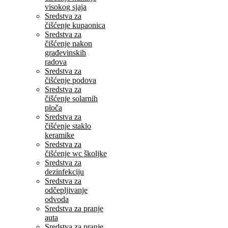
visokog sjaja
Sredstva za
čišćenje kupaonica
Sredstva za
čišćenje nakon
građevinskih
radova
Sredstva za
čišćenje podova
Sredstva za
čišćenje solarnih
ploča
Sredstva za
čišćenje staklo
keramike
Sredstva za
čišćenje wc školjke
Sredstva za
dezinfekciju
Sredstva za
odčepljivanje
odvoda
Sredstva za pranje
auta
Sredstva za pranje