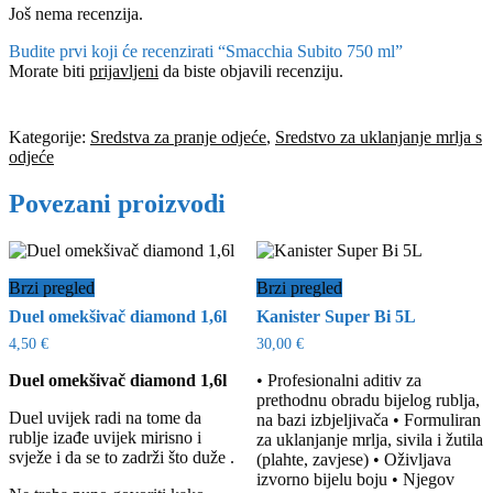
Još nema recenzija.
Budite prvi koji će recenzirati “Smacchia Subito 750 ml”
Morate biti
prijavljeni
da biste objavili recenziju.
Kategorije:
Sredstva za pranje odjeće
,
Sredstvo za uklanjanje mrlja s
odjeće
Povezani proizvodi
Brzi pregled
Brzi pregled
Duel omekšivač diamond 1,6l
Kanister Super Bi 5L
4,50
€
30,00
€
Duel omekšivač diamond 1,6l
• Profesionalni aditiv za
prethodnu obradu bijelog rublja,
Duel uvijek radi na tome da
na bazi izbjeljivača • Formuliran
rublje izađe uvijek mirisno i
za uklanjanje mrlja, sivila i žutila
svježe i da se to zadrži što duže .
(plahte, zavjese) • Oživljava
izvorno bijelu boju • Njegov