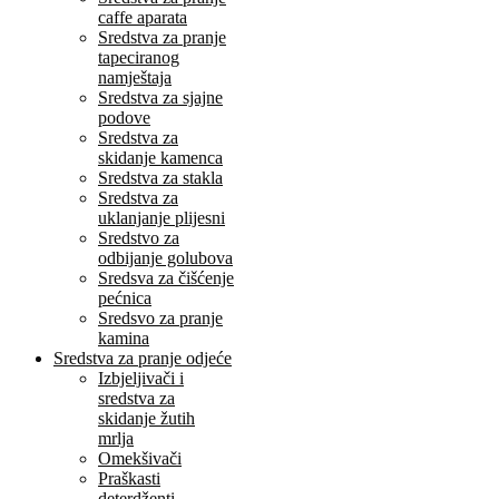
caffe aparata
Sredstva za pranje
tapeciranog
namještaja
Sredstva za sjajne
podove
Sredstva za
skidanje kamenca
Sredstva za stakla
Sredstva za
uklanjanje plijesni
Sredstvo za
odbijanje golubova
Sredsva za čišćenje
pećnica
Sredsvo za pranje
kamina
Sredstva za pranje odjeće
Izbjeljivači i
sredstva za
skidanje žutih
mrlja
Omekšivači
Praškasti
deterdženti