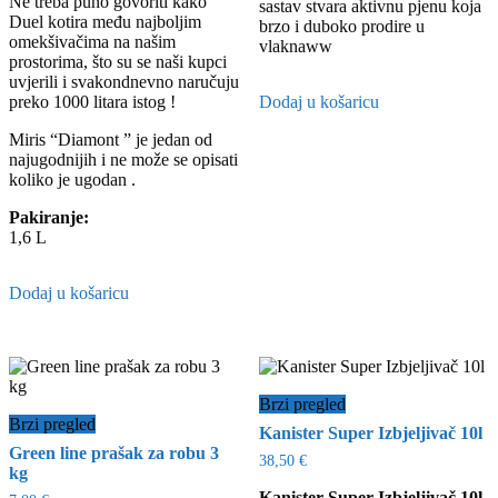
Ne treba puno govoriti kako
sastav stvara aktivnu pjenu koja
Duel kotira među najboljim
brzo i duboko prodire u
omekšivačima na našim
vlaknaww
prostorima, što su se naši kupci
uvjerili i svakondnevno naručuju
preko 1000 litara istog !
Dodaj u košaricu
Miris “Diamont ” je jedan od
najugodnijih i ne može se opisati
koliko je ugodan .
Pakiranje:
1,6 L
Dodaj u košaricu
Brzi pregled
Brzi pregled
Kanister Super Izbjeljivač 10l
Green line prašak za robu 3
38,50
€
kg
Kanister Super Izbjeljivač 10l