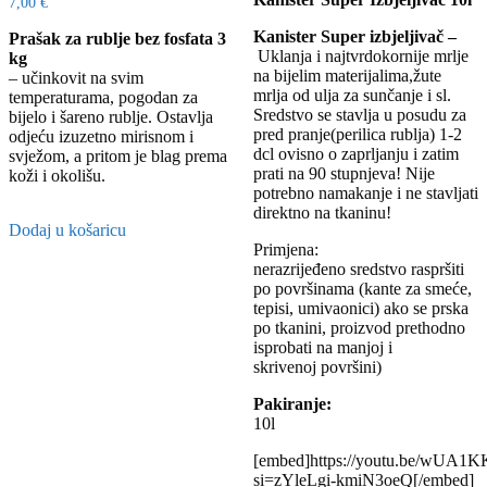
7,00
€
Kanister Super izbjeljivač –
Prašak za rublje bez fosfata 3
Uklanja i najtvrdokornije mrlje
kg
na bijelim materijalima,žute
– učinkovit na svim
mrlja od ulja za sunčanje i sl.
temperaturama, pogodan za
Sredstvo se stavlja u posudu za
bijelo i šareno rublje. Ostavlja
pred pranje(perilica rublja) 1-2
odjeću izuzetno mirisnom i
dcl ovisno o zaprljanju i zatim
svježom, a pritom je blag prema
prati na 90 stupnjeva! Nije
koži i okolišu.
potrebno namakanje i ne stavljati
direktno na tkaninu!
Dodaj u košaricu
Primjena:
nerazrijeđeno sredstvo raspršiti
po površinama (kante za smeće,
tepisi, umivaonici) ako se prska
po tkanini, proizvod prethodno
isprobati na manjoj i
skrivenoj površini)
Pakiranje:
10l
[embed]https://youtu.be/wUA1
si=zYleLgi-kmiN3oeQ[/embed]