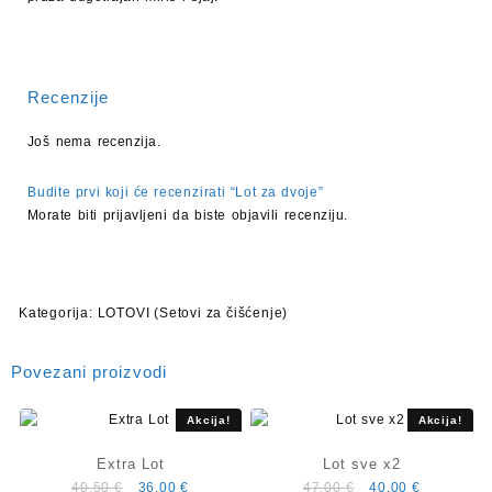
Recenzije
Još nema recenzija.
Budite prvi koji će recenzirati “Lot za dvoje”
Morate biti
prijavljeni
da biste objavili recenziju.
Kategorija:
LOTOVI (Setovi za čišćenje)
Povezani proizvodi
Akcija!
Akcija!
Extra Lot
Lot sve x2
Izvorna
Trenutna
Izvorna
Trenutna
40,50
€
36,00
€
47,00
€
40,00
€