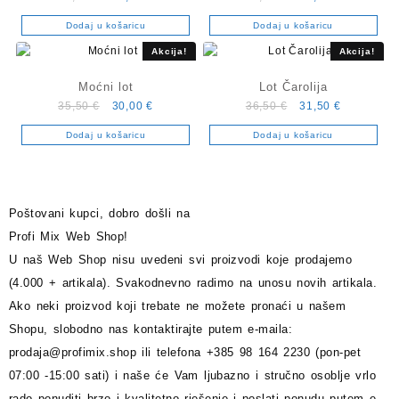
cijena
cijena
cijena
cijena
Dodaj u košaricu
Dodaj u košaricu
bila
je:
bila
je:
je:
36,00 €.
je:
40,00 €.
Akcija!
Akcija!
40,50 €.
47,00 €.
Moćni lot
Lot Čarolija
Izvorna
Trenutna
Izvorna
Trenutna
35,50
€
30,00
€
36,50
€
31,50
€
cijena
cijena
cijena
cijena
Dodaj u košaricu
Dodaj u košaricu
bila
je:
bila
je:
je:
30,00 €.
je:
31,50 €.
35,50 €.
36,50 €.
Poštovani kupci, dobro došli na
Profi Mix Web Shop!
U naš Web Shop nisu uvedeni svi proizvodi koje prodajemo
(4.000 + artikala). Svakodnevno radimo na unosu novih artikala.
Ako neki proizvod koji trebate ne možete pronaći u našem
Shopu, slobodno nas kontaktirajte putem e-maila:
prodaja@profimix.shop
ili telefona +385 98 164 2230 (pon-pet
07:00 -15:00 sati) i naše će Vam ljubazno i stručno osoblje vrlo
rado ponuditi brzo i kvalitetno rješenje i poslati ponudu putem e-