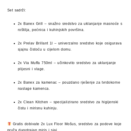
Set sadrži:
2x Banex Grill
– snažno sredstvo za uklanjanje masnoće s
roštilja, pećnica i kuhinjskih površina.
2x Prelav Brillant 1l
– univerzalno sredstvo koje osigurava
sjajnu čistoću u cijelom domu.
2x Via Muffa 750ml
– učinkovito sredstvo za uklanjanje
plijesni i vlage.
2x Banex za kamenac
– pouzdano rješenje za tvrdokorne
naslage kamenca.
2x Clean Kitchen
– specijalizirano sredstvo za higijenski
čistu i mirisnu kuhinju.
Gratis dobivate
2x Lux Floor Mošus
, sredstvo za podove koje
pruža dugotrajan miris i sjaj.