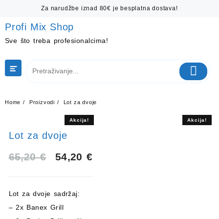
Skip
Za narudžbe iznad 80€ je besplatna dostava!
to
content
Profi Mix Shop
Sve što treba profesionalcima!
Home
Proizvodi
Lot za dvoje
Akcija!
Akcija!
Lot za dvoje
Izvorna
Trenutna
65,20
€
54,20
€
cijena
cijena
Lot za dvoje sadržaj:
bila
je:
– 2x Banex Grill
je:
54,20 €.