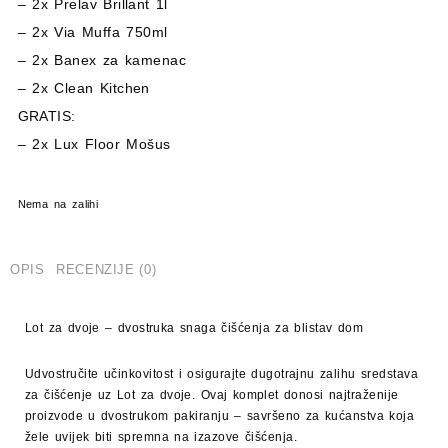
– 2x Prelav Brillant 1l
– 2x Via Muffa 750ml
65,20 €.
– 2x Banex za kamenac
– 2x Clean Kitchen
GRATIS:
– 2x Lux Floor Mošus
Nema na zalihi
OPIS
RECENZIJE (0)
Lot za dvoje – dvostruka snaga čišćenja za blistav dom
Udvostručite učinkovitost i osigurajte dugotrajnu zalihu sredstava
za čišćenje uz
Lot za dvoje
. Ovaj komplet donosi najtraženije
proizvode u dvostrukom pakiranju – savršeno za kućanstva koja
žele uvijek biti spremna na izazove čišćenja.