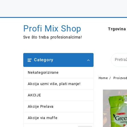
Skip
to
content
Profi Mix Shop
Trgovina
Sve što treba profesionalcima!
Category
Nekategorizirane
Home
Proizvod
Akcija uzmi više, plati manje!
AKCIJE
Akcije Prelava
Akcije via muffe