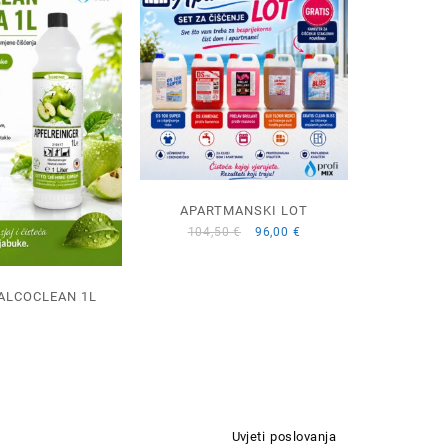
APARTMANSKI LOT
Izvorna
Trenutna
104,50
€
96,00
€
cijena
cijena
bila
je:
je:
96,00 €.
ALCOCLEAN 1L
104,50 €.
Uvjeti poslovanja