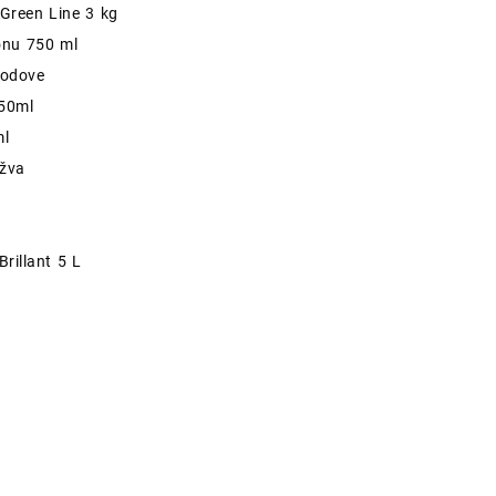
Green Line 3 kg
la
je:
onu 750 ml
:
40,00 €.
podove
0,00 €.
750ml
ml
užva
Brillant 5 L