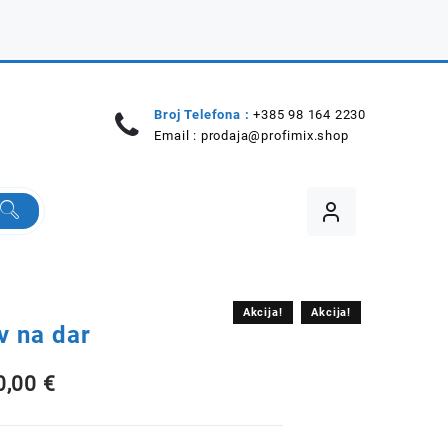
Broj Telefona :
+385 98 164 2230
Email :
prodaja@profimix.shop
Akcija!
Akcija!
v na dar
zvorna
Trenutna
0,00
€
ijena
cijena