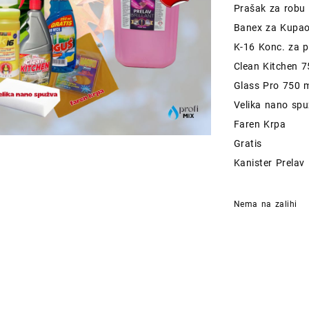
Prašak za robu 
bi
Banex za Kupa
je
K-16 Konc. za 
6
Clean Kitchen 
Glass Pro 750 
Velika nano sp
Faren Krpa
Gratis
Kanister Prelav 
Nema na zalihi