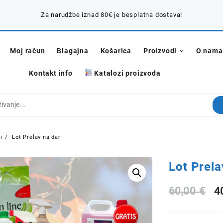
Za narudžbe iznad 80€ je besplatna dostava!
Moj račun
Blagajna
Košarica
Proizvodi
O nama
Kontakt info
Katalozi proizvoda
i
Lot Prelav na dar
Lot Prela
I
60,00
€
4
c