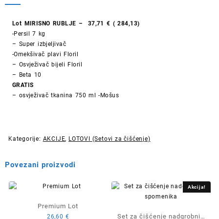
44,00 €.
Lot MIRISNO RUBLJE – 37,71 € ( 284,13)
-Persil 7 kg
– Super izbjeljivač
-Omekšivač plavi Floril
– Osvježivač bijeli Floril
– Beta 10
GRATIS
– osvježivač tkanina 750 ml -Mošus
Kategorije:
AKCIJE
,
LOTOVI (Setovi za čišćenje)
Povezani proizvodi
Akcija!
Premium Lot
Set za čišćenje nadgrobnih
26,60
€