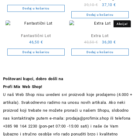
Izvorna
Trenutna
39,10
€
37,10
€
spomenika
Dodaj u košaricu
cijena
cijena
Dodaj u košaricu
bila
je:
je:
37,10 €.
Akcija!
39,10 €.
Fantastični Lot
Extra Lot
Izvorna
Trenutna
46,50
€
40,50
€
36,00
€
cijena
cijena
Dodaj u košaricu
Dodaj u košaricu
bila
je:
je:
36,00 €.
40,50 €.
Poštovani kupci, dobro došli na
Profi Mix Web Shop!
U naš Web Shop nisu uvedeni svi proizvodi koje prodajemo (4.000 +
artikala). Svakodnevno radimo na unosu novih artikala. Ako neki
proizvod koji trebate ne možete pronaći u našem Shopu, slobodno
nas kontaktirajte putem e-maila:
prodaja@profimix.shop
ili telefona
+385 98 164 2230 (pon-pet 07:00 -15:00 sati) i naše će Vam
ljubazno i stručno osoblje vrlo rado ponuditi brzo i kvalitetno