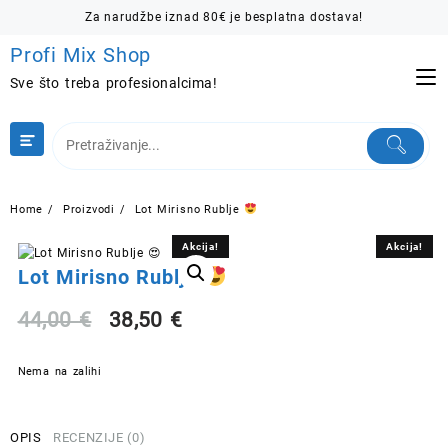
Skip
Za narudžbe iznad 80€ je besplatna dostava!
to
Profi Mix Shop
content
Sve što treba profesionalcima!
Home
Proizvodi
Lot Mirisno Rublje
Akcija!
Akcija!
Lot Mirisno Rublje
Izvorna
Trenutna
44,00
€
38,50
€
cijena
cijena
Nema na zalihi
bila
je:
OPIS
RECENZIJE (0)
je:
38,50 €.