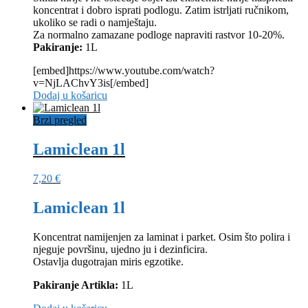
koncentrat i dobro isprati podlogu. Zatim istrljati ručnikom,
ukoliko se radi o namještaju.
Za normalno zamazane podloge napraviti rastvor 10-20%.
Pakiranje:
1L
[embed]https://www.youtube.com/watch?
v=NjLAChvY3is[/embed]
Dodaj u košaricu
Brzi pregled
Lamiclean 1l
7,20
€
Lamiclean 1l
Koncentrat namijenjen za laminat i parket. Osim što polira i
njeguje površinu, ujedno ju i dezinficira.
Ostavlja dugotrajan miris egzotike.
Pakiranje Artikla:
1L