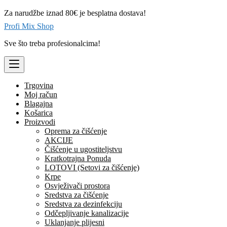
Skip
Za narudžbe iznad 80€ je besplatna dostava!
to
content
Profi Mix Shop
Sve što treba profesionalcima!
Trgovina
Moj račun
Blagajna
Košarica
Proizvodi
Oprema za čišćenje
AKCIJE
Čišćenje u ugostiteljstvu
Kratkotrajna Ponuda
LOTOVI (Setovi za čišćenje)
Krpe
Osvježivači prostora
Sredstva za čišćenje
Sredstva za dezinfekciju
Odčepljivanje kanalizacije
Uklanjanje plijesni