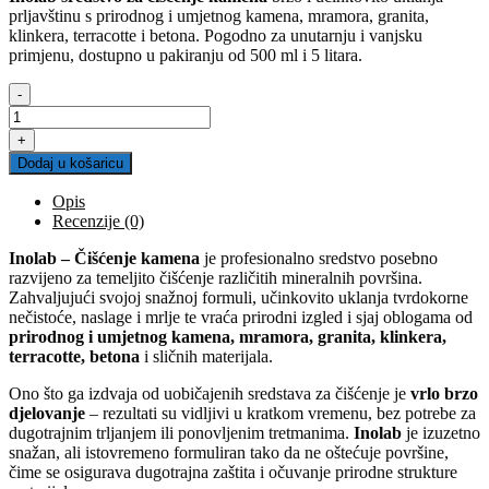
prljavštinu s prirodnog i umjetnog kamena, mramora, granita,
klinkera, terracotte i betona. Pogodno za unutarnju i vanjsku
primjenu, dostupno u pakiranju od 500 ml i 5 litara.
-
Inolab
–
+
čišćenje
Dodaj u košaricu
kamena
500ml
Opis
količina
Recenzije (0)
Inolab – Čišćenje kamena
je profesionalno sredstvo posebno
razvijeno za temeljito čišćenje različitih mineralnih površina.
Zahvaljujući svojoj snažnoj formuli, učinkovito uklanja tvrdokorne
nečistoće, naslage i mrlje te vraća prirodni izgled i sjaj oblogama od
prirodnog i umjetnog kamena, mramora, granita, klinkera,
terracotte, betona
i sličnih materijala.
Ono što ga izdvaja od uobičajenih sredstava za čišćenje je
vrlo brzo
djelovanje
– rezultati su vidljivi u kratkom vremenu, bez potrebe za
dugotrajnim trljanjem ili ponovljenim tretmanima.
Inolab
je izuzetno
snažan, ali istovremeno formuliran tako da ne oštećuje površine,
čime se osigurava dugotrajna zaštita i očuvanje prirodne strukture