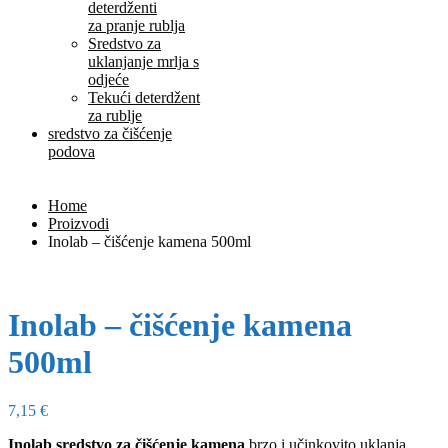
deterdženti
za pranje rublja
Sredstvo za
uklanjanje mrlja s
odjeće
Tekući deterdžent
za rublje
sredstvo za čišćenje
podova
Home
Proizvodi
Inolab – čišćenje kamena 500ml
Inolab – čišćenje kamena
500ml
7,15
€
Inolab sredstvo za čišćenje kamena
brzo i učinkovito uklanja