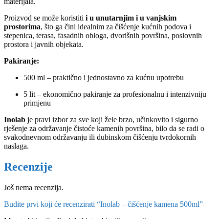
materijala.
Proizvod se može koristiti
i u unutarnjim i u vanjskim
prostorima
, što ga čini idealnim za čišćenje kućnih podova i
stepenica, terasa, fasadnih obloga, dvorišnih površina, poslovnih
prostora i javnih objekata.
Pakiranje:
500 ml – praktično i jednostavno za kućnu upotrebu
5 lit – ekonomično pakiranje za profesionalnu i intenzivniju
primjenu
Inolab
je pravi izbor za sve koji žele brzo, učinkovito i sigurno
rješenje za održavanje čistoće kamenih površina, bilo da se radi o
svakodnevnom održavanju ili dubinskom čišćenju tvrdokornih
naslaga.
Recenzije
Još nema recenzija.
Budite prvi koji će recenzirati “Inolab – čišćenje kamena 500ml”