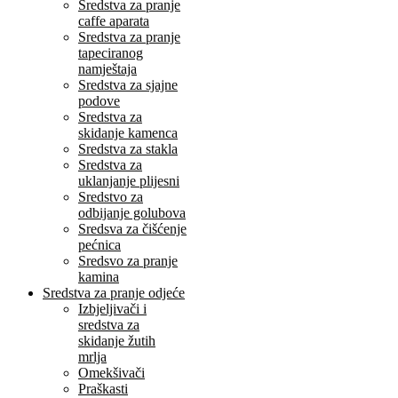
Sredstva za pranje
caffe aparata
Sredstva za pranje
tapeciranog
namještaja
Sredstva za sjajne
podove
Sredstva za
skidanje kamenca
Sredstva za stakla
Sredstva za
uklanjanje plijesni
Sredstvo za
odbijanje golubova
Sredsva za čišćenje
pećnica
Sredsvo za pranje
kamina
Sredstva za pranje odjeće
Izbjeljivači i
sredstva za
skidanje žutih
mrlja
Omekšivači
Praškasti