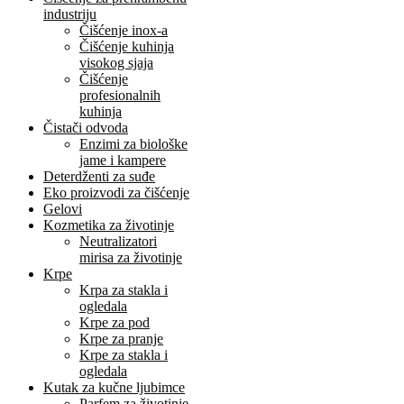
industriju
Čišćenje inox-a
Čišćenje kuhinja
visokog sjaja
Čišćenje
profesionalnih
kuhinja
Čistači odvoda
Enzimi za biološke
jame i kampere
Deterdženti za suđe
Eko proizvodi za čišćenje
Gelovi
Kozmetika za životinje
Neutralizatori
mirisa za životinje
Krpe
Krpa za stakla i
ogledala
Krpe za pod
Krpe za pranje
Krpe za stakla i
ogledala
Kutak za kučne ljubimce
Parfem za životinje