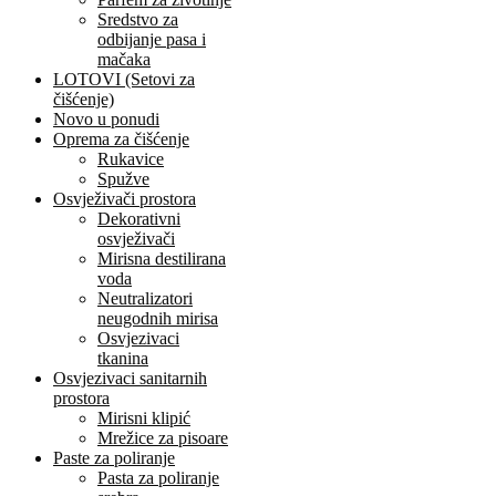
Sredstvo za
odbijanje pasa i
mačaka
LOTOVI (Setovi za
čišćenje)
Novo u ponudi
Oprema za čišćenje
Rukavice
Spužve
Osvježivači prostora
Dekorativni
osvježivači
Mirisna destilirana
voda
Neutralizatori
neugodnih mirisa
Osvjezivaci
tkanina
Osvjezivaci sanitarnih
prostora
Mirisni klipić
Mrežice za pisoare
Paste za poliranje
Pasta za poliranje