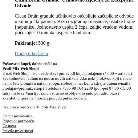
Odvode
Clean Drain granule učinkovito otčepljuju začepljene odvode
u kuhinji i kupaonici. Brzo razgrađuju masnoće, ostatke hrane
i sapunicu. Jednostavno uspite 2 čepa, zalijte vrućom vodom,
pričekajte 10 minuta i isperite hladnom.
Pakiranje:
500 g.
Dodaj u košaricu
Poštovani kupci, dobro došli na
Profi Mix Web Shop!
U naš Web Shop nisu uvedeni svi proizvodi koje prodajemo (4.000 + artikala).
Svakodnevno radimo na unosu novih artikala. Ako neki proizvod koji trebate
ne možete pronaći u našem Shopu, slobodno nas kontaktirajte putem e-maila:
prodaja@profimix.shop
ili telefona +385 98 164 2230 (pon-pet 07:00 -15:00
sati) i naše će Vam ljubazno i stručno osoblje vrlo rado ponuditi brzo i
kvalitetno rješenje i poslati ponudu putem e-maila.
Sva prava pridržana © Profi Mix 2022.
Uvjeti poslovanja
Prigovor potrošača
Dostava
Pravila privatnosti