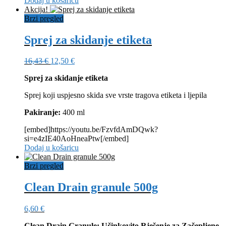
Dodaj u košaricu
Akcija!
Brzi pregled
Sprej za skidanje etiketa
Izvorna
Trenutna
16,43
€
12,50
€
cijena
cijena
Sprej za skidanje etiketa
bila
je:
je:
12,50 €.
Sprej koji uspjesno skida sve vrste tragova etiketa i ljepila
16,43 €.
Pakiranje:
400 ml
[embed]https://youtu.be/FzvfdAmDQwk?
si=e4zIE40AoHneaPtw[/embed]
Dodaj u košaricu
Brzi pregled
Clean Drain granule 500g
6,60
€
Clean Drain Granule: Učinkovito Rješenje za Začepljene