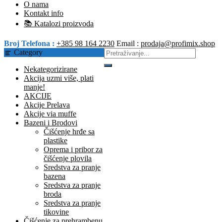
O nama
Kontakt info
📚 Katalozi proizvoda
Broj Telefona :
+385 98 164 2230
Email :
prodaja@profimix.shop
Category
Nekategorizirane
Akcija uzmi više, plati
manje!
AKCIJE
Akcije Prelava
Akcije via muffe
Bazeni i Brodovi
Čišćenje hrđe sa
plastike
Oprema i pribor za
čišćenje plovila
Sredstva za pranje
bazena
Sredstva za pranje
broda
Sredstva za pranje
tikovine
Čišćenje za prehrambenu