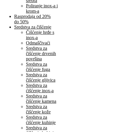
srebra
Poliranje inox-a i
krom-a
Rasprodaja od 20%
do 50%
Sredstva za čišćenje
Čišćenje hrđe s
inox-a
Odmaščivaći
Sredstva za
čišćenje drvenih
površina
Sredstva za
čišćenje fuga
Sredstva za
čišćenje gljivica
Sredstva za
ćišćenje inox-a
Sredstva za
čišćenje kamena
Sredstva za
čišćenje kože
Sredstva za
ćišćenje kuhinje
Sredstva za