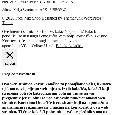
PIROVAC PROFI MIX D.O.O. - OIB: 82565742615
Adresa: Kralja Zvonimira 1A 22213 PIROVAC
© 2026
Profi Mix Shop
Designed by
Themehunk WordPress
Theme
Ove internet stranice koriste tzv. kolačiće (cookies) kako bi
poboljšali našu uslugu i omogućili Vam bolje korisničko iskustvo.
Koristeći naše stranice suglasni ste s njihovom
upotrebom.
Više...
Odbaci
U redu
Politika kolačića
Zatvori
Pregled privatnosti
Ova web stranica koristi kolačiće za poboljšanje vašeg iskustva
tijekom navigacije po web mjestu. Iz tih kolačića, kolačići koji
su prema potrebi kategorizirani pohranjuju se na vaš
preglednik jer su bitni za rad osnovnih funkcionalnosti web
stranice. Koristimo i kolačiće treće strane koji nam pomažu u
analiziranju i razumijevanju načina na koji koristite ovu web
stranicu. Ti će se kolačići pohraniti u vaš preglednik samo uz