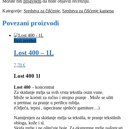
Morate biti
prijavljeni
da biste objavili recenziju.
Kategorije:
Sredstva za čišćenje
,
Sredstva za čišćenje kamena
Povezani proizvodi
Brzi pregled
Lost 400 – 1L
7,70
€
Lost 400 1l
Lost 400
– koncentrat
Za skidanje mrlja sa svih vrsta tekstila osim vune.
Može se koristi za ručno i strojno pranje . Može se uliti
u pretinac za pranje u perilicu rublja.
(Odjeća, tepisi , tapecirane sjedeće garniture…)
Namijenjen za skidanje mrlja sa tekstila, te pranje tekstilnih
obloga, kože i sl.
Skida mrlje i ne oštećuje boje. Za ekstremne mrlje našpricati