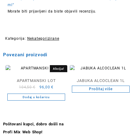
ml”
Morate biti
prijavljeni
da biste objavili recenziju.
Kategorija:
Nekategorizirane
Povezani proizvodi
Akcija!
APARTMANSKI LOT
JABUKA ALCOCLEAN 1L
Izvorna
Trenutna
104,50
€
96,00
€
Pročitaj više
cijena
cijena
Dodaj u košaricu
bila
je:
je:
96,00 €.
104,50 €.
Poštovani kupci, dobro došli na
Profi Mix Web Shop!