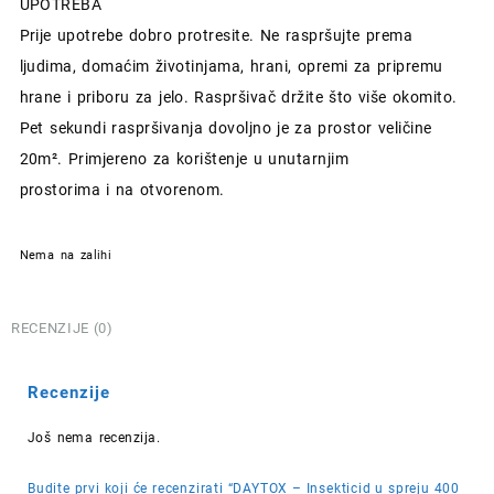
UPOTREBA
Prije upotrebe dobro protresite. Ne raspršujte prema
ljudima, domaćim životinjama, hrani, opremi za pripremu
hrane i priboru za jelo. Raspršivač držite što više okomito.
Pet sekundi raspršivanja dovoljno je za prostor veličine
20m². Primjereno za korištenje u unutarnjim
prostorima i na otvorenom.
Nema na zalihi
RECENZIJE (0)
Recenzije
Još nema recenzija.
Budite prvi koji će recenzirati “DAYTOX – Insekticid u spreju 400