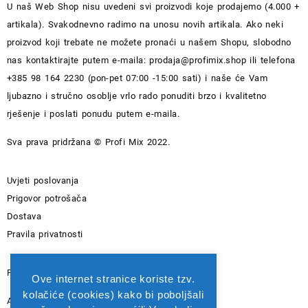
U naš Web Shop nisu uvedeni svi proizvodi koje prodajemo (4.000 +
artikala). Svakodnevno radimo na unosu novih artikala. Ako neki
proizvod koji trebate ne možete pronaći u našem Shopu, slobodno
nas kontaktirajte putem e-maila:
prodaja@profimix.shop
ili telefona
+385 98 164 2230 (pon-pet 07:00 -15:00 sati) i naše će Vam
ljubazno i stručno osoblje vrlo rado ponuditi brzo i kvalitetno
rješenje i poslati ponudu putem e-maila.
Sva prava pridržana © Profi Mix 2022.
Uvjeti poslovanja
Prigovor potrošača
Dostava
Pravila privatnosti
PIROVAC PROFI MIX D.O.O. - OIB: 82565742615
Ove internet stranice koriste tzv.
kolačiće (cookies) kako bi poboljšali
Adresa: Kralja Zvonimira 1A 22213 PIROVAC