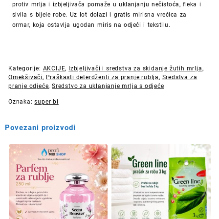
protiv mrlja i izbjeljivača pomaže u uklanjanju nečistoća, fleka i
sivila s bijele robe. Uz lot dolazi i gratis mirisna vrećica za
ormar, koja ostavlja ugodan miris na odjeći i tekstilu.
Kategorije:
AKCIJE
,
Izbjeljivači i sredstva za skidanje žutih mrlja
,
Omekšivači
,
Praškasti deterdženti za pranje rublja
,
Sredstva za
pranje odjeće
,
Sredstvo za uklanjanje mrlja s odjeće
Oznaka:
super bi
Povezani proizvodi