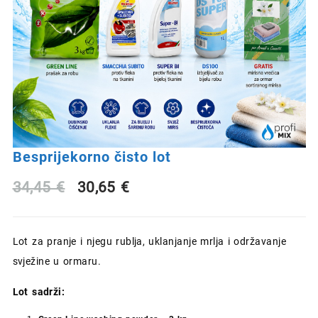
Besprijekorno čisto lot
Izvorna
Trenutna
34,45
€
30,65
€
cijena
cijena
Lot za pranje i njegu rublja, uklanjanje mrlja i održavanje
bila
je:
svježine u ormaru.
je:
30,65 €.
Lot sadrži:
34,45 €.