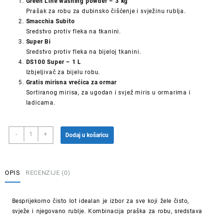
Green Line washing powder – 3 kg
Prašak za robu za dubinsko čišćenje i svježinu rublja.
Smacchia Subito
Sredstvo protiv fleka na tkanini.
Super Bi
Sredstvo protiv fleka na bijeloj tkanini.
DS100 Super – 1 L
Izbjeljivač za bijelu robu.
Gratis mirisna vrećica za ormar
Sortiranog mirisa, za ugodan i svjež miris u ormarima i
ladicama.
Besprijekorno
-
+
Dodaj u košaricu
čisto
lot
količina
OPIS
RECENZIJE (0)
Besprijekorno čisto lot idealan je izbor za sve koji žele čisto,
svježe i njegovano rublje. Kombinacija praška za robu, sredstava