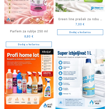
Green line prašak za robu 3
7,00
€
kg
Parfem za rublje 250 ml
Dodaj u košaricu
8,80
€
Dodaj u košaricu
Akcija!