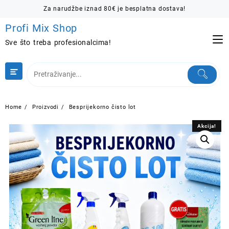
Skip
Za narudžbe iznad 80€ je besplatna dostava!
to
Profi Mix Shop
content
Sve što treba profesionalcima!
Home
Proizvodi
Besprijekorno čisto lot
Akcija!
Akcija!