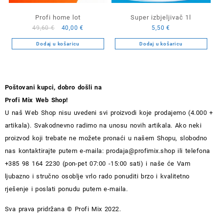
Profi home lot
Super izbjeljivač 1l
Izvorna
Trenutna
49,60
€
40,00
€
5,50
€
cijena
cijena
Dodaj u košaricu
Dodaj u košaricu
bila
je:
je:
40,00 €.
49,60 €.
Poštovani kupci, dobro došli na
Profi Mix Web Shop!
U naš Web Shop nisu uvedeni svi proizvodi koje prodajemo (4.000 +
artikala). Svakodnevno radimo na unosu novih artikala. Ako neki
proizvod koji trebate ne možete pronaći u našem Shopu, slobodno
nas kontaktirajte putem e-maila:
prodaja@profimix.shop
ili telefona
+385 98 164 2230 (pon-pet 07:00 -15:00 sati) i naše će Vam
ljubazno i stručno osoblje vrlo rado ponuditi brzo i kvalitetno
rješenje i poslati ponudu putem e-maila.
Sva prava pridržana © Profi Mix 2022.