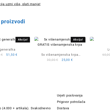
ija uzmi više, plati manje!
 proizvodi
Akcija!
Akcija!
 generalka
L
Izvorna
Trenutna
5x višenamjenska krpa
0
€
51,50
€
60,0
cijena
cijena
Izvorna
Trenutna
30,00
€
25,00
€
GRATIS višenamjenska
bila
je:
cijena
cijena
krpa
je:
51,50 €.
bila
je:
60,50 €.
je:
25,00 €.
30,00 €.
Uvjeti poslovanja
Prigovor potrošača
 (4.000 + artikala). Svakodnevno
Dostava