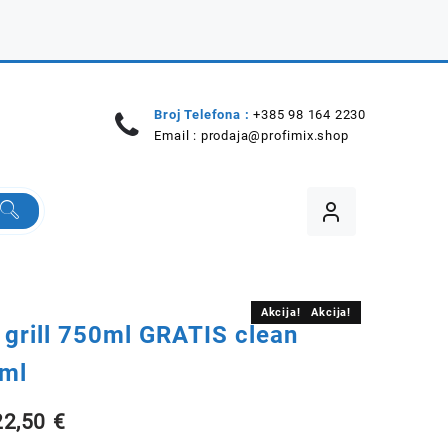
Broj Telefona :
+385 98 164 2230
Email :
prodaja@profimix.shop
Akcija!
Akcija!
 grill 750ml GRATIS clean
0ml
Izvorna
Trenutna
22,50
€