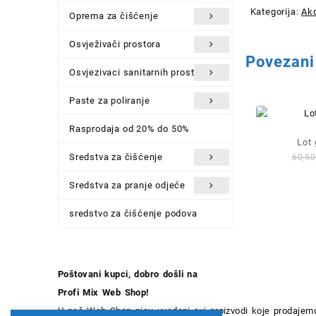
Kategorija:
Akc
Oprema za čišćenje
Osvježivači prostora
Povezani
Osvjezivaci sanitarnih prostora
Paste za poliranje
Rasprodaja od 20% do 50%
Lot
Sredstva za čišćenje
60,5
Sredstva za pranje odjeće
sredstvo za čišćenje podova
Poštovani kupci, dobro došli na
Profi Mix Web Shop!
U naš Web Shop nisu uvedeni svi proizvodi koje prodajemo