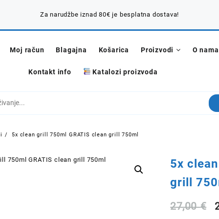
Za narudžbe iznad 80€ je besplatna dostava!
Moj račun
Blagajna
Košarica
Proizvodi
O nama
Kontakt info
Katalozi proizvoda
i
5x clean grill 750ml GRATIS clean grill 750ml
5x clean
grill 75
27,00
€