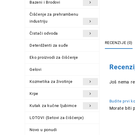
Bazeni i Brodovi
Čišćenje za prehrambenu
industriju
Čistači odvoda
RECENZIJE (0)
Deterdženti za suđe
Eko proizvodi za čišćenje
Recenzi
Gelovi
Kozmetika za životinje
Još nema rec
Krpe
Budite prvi k
Kutak za kučne ljubimce
Morate biti
p
LOTOVI (Setovi za čišćenje)
Novo u ponudi