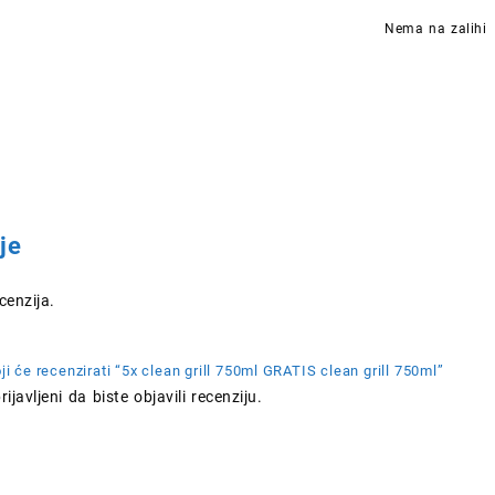
c
Nema na zalihi
b
j
je
enzija.
oji će recenzirati “5x clean grill 750ml GRATIS clean grill 750ml”
rijavljeni
da biste objavili recenziju.