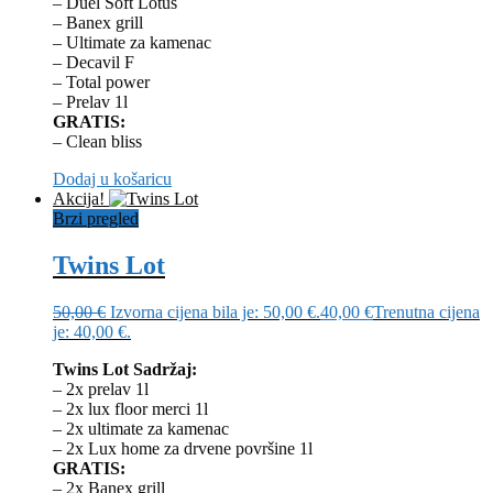
– Duel Soft Lotus
– Banex grill
– Ultimate za kamenac
– Decavil F
– Total power
– Prelav 1l
GRATIS:
– Clean bliss
Dodaj u košaricu
Akcija!
Brzi pregled
Twins Lot
50,00
€
Izvorna cijena bila je: 50,00 €.
40,00
€
Trenutna cijena
je: 40,00 €.
Twins Lot Sadržaj:
– 2x prelav 1l
– 2x lux floor merci 1l
– 2x ultimate za kamenac
– 2x Lux home za drvene površine 1l
GRATIS:
– 2x Banex grill