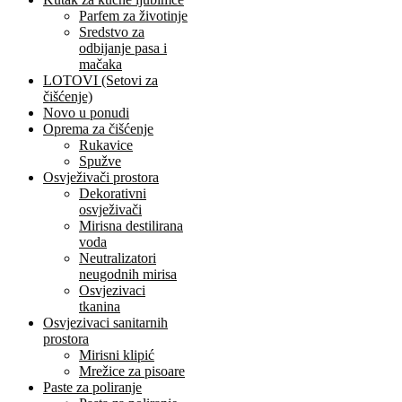
Parfem za životinje
Sredstvo za
odbijanje pasa i
mačaka
LOTOVI (Setovi za
čišćenje)
Novo u ponudi
Oprema za čišćenje
Rukavice
Spužve
Osvježivači prostora
Dekorativni
osvježivači
Mirisna destilirana
voda
Neutralizatori
neugodnih mirisa
Osvjezivaci
tkanina
Osvjezivaci sanitarnih
prostora
Mirisni klipić
Mrežice za pisoare
Paste za poliranje