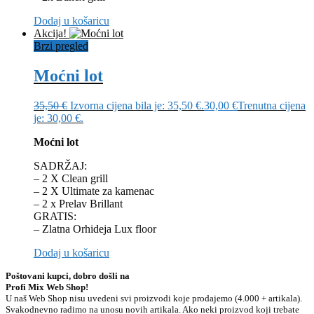
Dodaj u košaricu
Akcija!
Brzi pregled
Moćni lot
35,50
€
Izvorna cijena bila je: 35,50 €.
30,00
€
Trenutna cijena
je: 30,00 €.
Moćni lot
SADRŽAJ:
– 2 X Clean grill
– 2 X Ultimate za kamenac
– 2 x Prelav Brillant
GRATIS:
– Zlatna Orhideja Lux floor
Dodaj u košaricu
Poštovani kupci, dobro došli na
Profi Mix Web Shop!
U naš Web Shop nisu uvedeni svi proizvodi koje prodajemo (4.000 + artikala).
Svakodnevno radimo na unosu novih artikala. Ako neki proizvod koji trebate