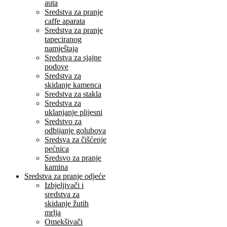
auta
Sredstva za pranje
caffe aparata
Sredstva za pranje
tapeciranog
namještaja
Sredstva za sjajne
podove
Sredstva za
skidanje kamenca
Sredstva za stakla
Sredstva za
uklanjanje plijesni
Sredstvo za
odbijanje golubova
Sredsva za čišćenje
pećnica
Sredsvo za pranje
kamina
Sredstva za pranje odjeće
Izbjeljivači i
sredstva za
skidanje žutih
mrlja
Omekšivači