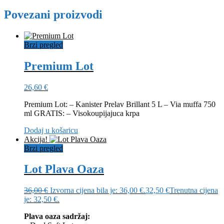
Povezani proizvodi
Brzi pregled
Premium Lot
26,60
€
Premium Lot: – Kanister Prelav Brillant 5 L – Via muffa 750
ml GRATIS: – Visokoupijajuca krpa
Dodaj u košaricu
Akcija!
Brzi pregled
Lot Plava Oaza
36,00
€
Izvorna cijena bila je: 36,00 €.
32,50
€
Trenutna cijena
je: 32,50 €.
Plava oaza sadržaj: