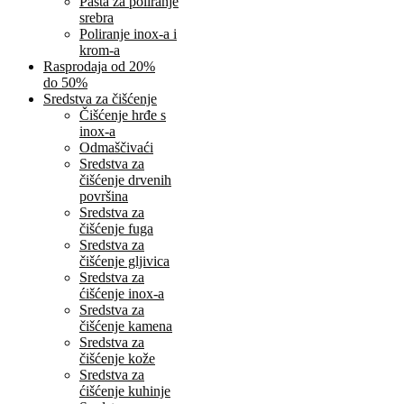
Pasta za poliranje
srebra
Poliranje inox-a i
krom-a
Rasprodaja od 20%
do 50%
Sredstva za čišćenje
Čišćenje hrđe s
inox-a
Odmaščivaći
Sredstva za
čišćenje drvenih
površina
Sredstva za
čišćenje fuga
Sredstva za
čišćenje gljivica
Sredstva za
ćišćenje inox-a
Sredstva za
čišćenje kamena
Sredstva za
čišćenje kože
Sredstva za
ćišćenje kuhinje