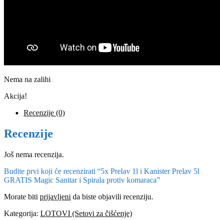
Nema na zalihi
Akcija!
Recenzije (0)
Recenzije
Još nema recenzija.
Budite prvi koji će recenzirati “5x Prelav 1l i Kanister Prelav 5l
GRATIS Magic Sanitar i Spirala protiv komaraca”
Morate biti
prijavljeni
da biste objavili recenziju.
Kategorija:
LOTOVI (Setovi za čišćenje)