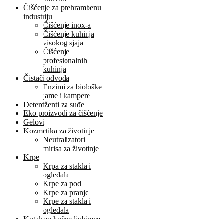
Čišćenje za prehrambenu
industriju
Čišćenje inox-a
Čišćenje kuhinja
visokog sjaja
Čišćenje
profesionalnih
kuhinja
Čistači odvoda
Enzimi za biološke
jame i kampere
Deterdženti za suđe
Eko proizvodi za čišćenje
Gelovi
Kozmetika za životinje
Neutralizatori
mirisa za životinje
Krpe
Krpa za stakla i
ogledala
Krpe za pod
Krpe za pranje
Krpe za stakla i
ogledala
Kutak za kučne ljubimce