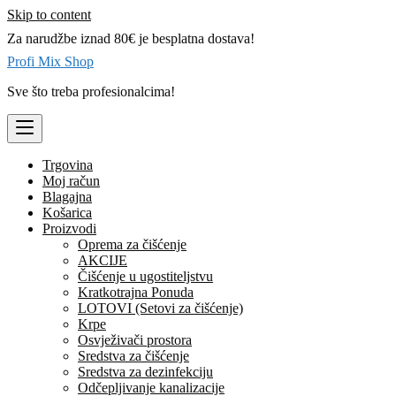
Skip to content
Za narudžbe iznad 80€ je besplatna dostava!
Profi Mix Shop
Sve što treba profesionalcima!
Trgovina
Moj račun
Blagajna
Košarica
Proizvodi
Oprema za čišćenje
AKCIJE
Čišćenje u ugostiteljstvu
Kratkotrajna Ponuda
LOTOVI (Setovi za čišćenje)
Krpe
Osvježivači prostora
Sredstva za čišćenje
Sredstva za dezinfekciju
Odčepljivanje kanalizacije