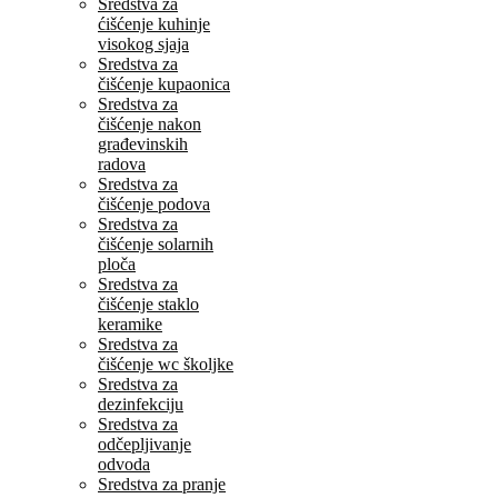
Sredstva za
ćišćenje kuhinje
visokog sjaja
Sredstva za
čišćenje kupaonica
Sredstva za
čišćenje nakon
građevinskih
radova
Sredstva za
čišćenje podova
Sredstva za
čišćenje solarnih
ploča
Sredstva za
čišćenje staklo
keramike
Sredstva za
čišćenje wc školjke
Sredstva za
dezinfekciju
Sredstva za
odčepljivanje
odvoda
Sredstva za pranje