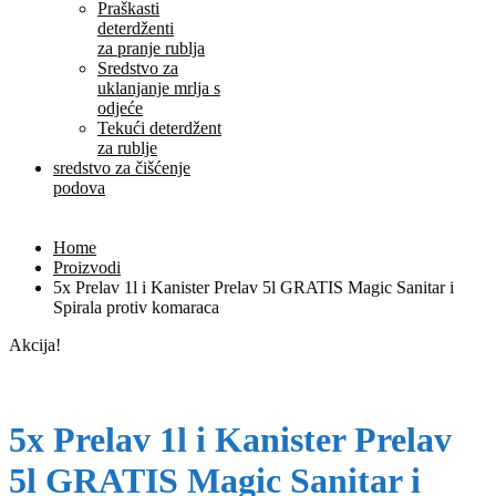
Praškasti
deterdženti
za pranje rublja
Sredstvo za
uklanjanje mrlja s
odjeće
Tekući deterdžent
za rublje
sredstvo za čišćenje
podova
Home
Proizvodi
5x Prelav 1l i Kanister Prelav 5l GRATIS Magic Sanitar i
Spirala protiv komaraca
Akcija!
5x Prelav 1l i Kanister Prelav
5l GRATIS Magic Sanitar i