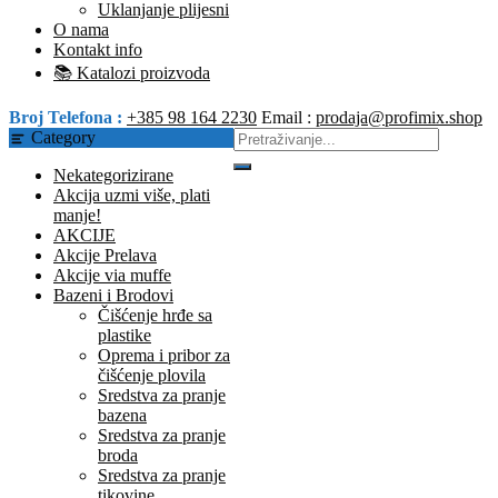
Uklanjanje plijesni
O nama
Kontakt info
📚 Katalozi proizvoda
Broj Telefona :
+385 98 164 2230
Email :
prodaja@profimix.shop
Category
Nekategorizirane
Akcija uzmi više, plati
manje!
AKCIJE
Akcije Prelava
Akcije via muffe
Bazeni i Brodovi
Čišćenje hrđe sa
plastike
Oprema i pribor za
čišćenje plovila
Sredstva za pranje
bazena
Sredstva za pranje
broda
Sredstva za pranje
tikovine