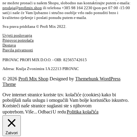
ne možete pronaći u našem Shopu, slobodno nas kontaktirajte putem e-maila:
prodaja@profimix.shop
ili telefona +385 98 164 2230 (pon-pet 07:00 -15:00
sati) i naše će Vam ljubazno i stručno osoblje vrlo rado ponuditi brzo i
kvalitetno rješenje i poslati ponudu putem e-maila.
Sva prava pridržana © Profi Mix 2022.
Uvjeti poslovanja
Prigovor potrošača
Dostava
Pravila privatnosti
PIROVAC PROFI MIX D.O.O. - OIB: 82565742615
Adresa: Kralja Zvonimira 1A 22213 PIROVAC
© 2026
Profi Mix Shop
Designed by
Themehunk WordPress
Theme
Ove internet stranice koriste tzv. kolačiće (cookies) kako bi
poboljšali našu uslugu i omogućili Vam bolje korisničko iskustvo.
Koristeći naše stranice suglasni ste s njihovom
upotrebom.
Više...
Odbaci
U redu
Politika kolačića
Zatvori