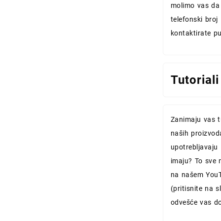
molimo vas da
telefonski broj 
kontaktirate p
Tutoriali
Zanimaju vas tu
naših proizvod
upotrebljavaju 
imaju? To sve 
na našem YouT
(pritisnite na sl
odvešće vas do