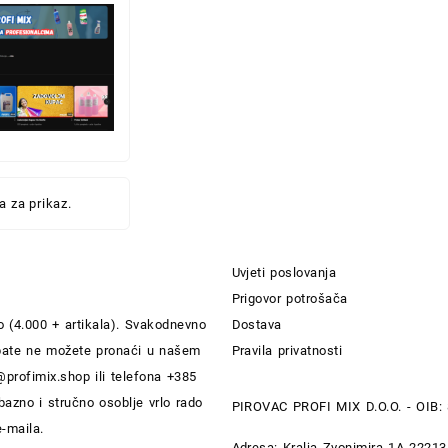
 za prikaz.
Uvjeti poslovanja
Prigovor potrošača
 (4.000 + artikala). Svakodnevno
Dostava
rebate ne možete pronaći u našem
Pravila privatnosti
@profimix.shop
ili telefona +385
bazno i stručno osoblje vrlo rado
PIROVAC PROFI MIX D.O.O. - OIB:
e-maila.
Adresa: Kralja Zvonimira 1A 2221