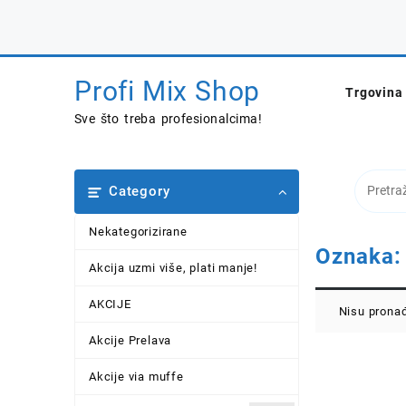
Skip
to
content
Profi Mix Shop
Trgovina
Sve što treba profesionalcima!
Category
Nekategorizirane
Oznaka
Akcija uzmi više, plati manje!
AKCIJE
Nisu pronađ
Akcije Prelava
Akcije via muffe