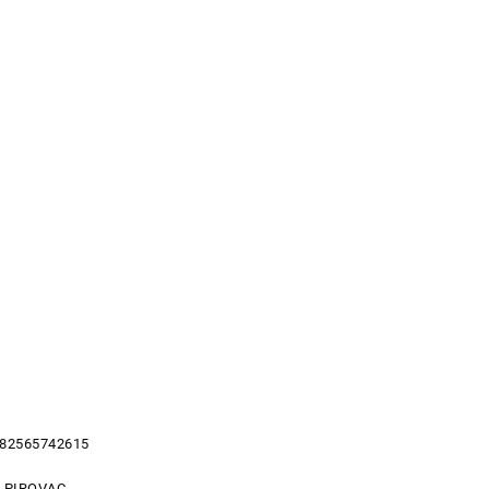
 82565742615
3 PIROVAC