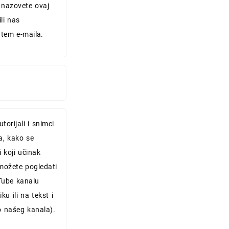
 nazovete ovaj
ili nas
utem e-maila.
torijali i snimci
a, kako se
i koji učinak
možete pogledati
ube kanalu
iku ili na tekst i
 našeg kanala).