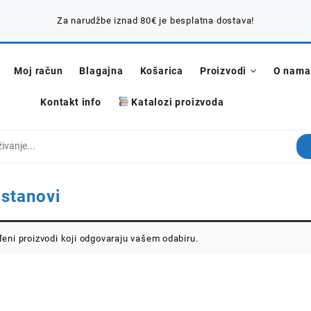
Za narudžbe iznad 80€ je besplatna dostava!
Moj račun
Blagajna
Košarica
Proizvodi
O nama
Kontakt info
Katalozi proizvoda
:
stanovi
eni proizvodi koji odgovaraju vašem odabiru.