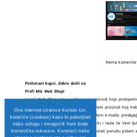
Nema komentara
Poštovani kupci, dobro došli na
Profi Mix Web Shop!
U naš Web Shop nisu uvedeni svi proizvodi koje prodajemo
radimo na unosu novih artikala. Ako neki proizvod koji t
Ove internet stranice koriste tzv.
Shopu, slobodno nas kontaktirajte putem e-maila:
prodaja
kolačiće (cookies) kako bi poboljšali
98 164 2230 (pon-pet 07:00 -15:00 sati) i naše će Vam lju
našu uslugu i omogućili Vam bolje
korisničko iskustvo. Koristeći naše
ponuditi brzo i kvalitetno rješenje i poslati ponudu putem 