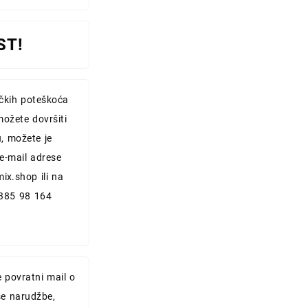
ST!
ičkih poteškoća
možete dovršiti
, možete je
 e-mail adrese
mix.shop
ili na
+385 98 164
e povratni mail o
e narudžbe,