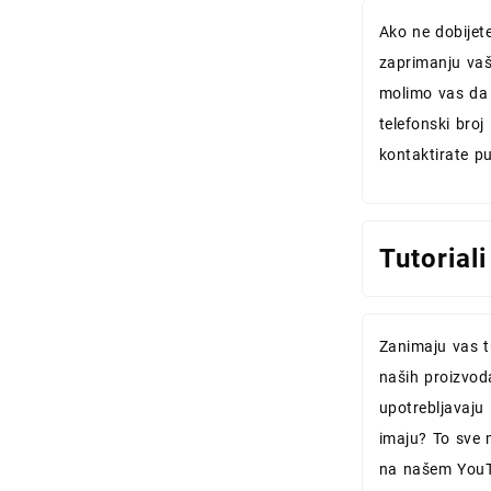
Ako ne dobijet
zaprimanju vaš
molimo vas da
telefonski broj 
kontaktirate p
Tutoriali
Zanimaju vas tu
naših proizvod
upotrebljavaju 
imaju? To sve 
na našem YouT