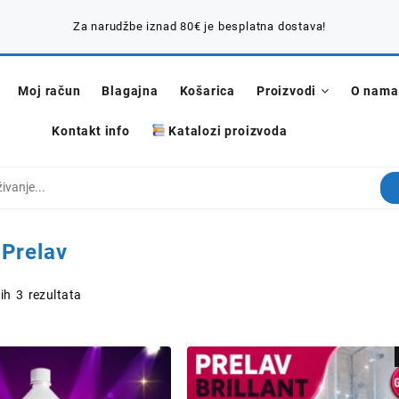
Za narudžbe iznad 80€ je besplatna dostava!
Moj račun
Blagajna
Košarica
Proizvodi
O nama
Kontakt info
Katalozi proizvoda
:
Prelav
Poredano
ih 3 rezultata
po
popularnosti