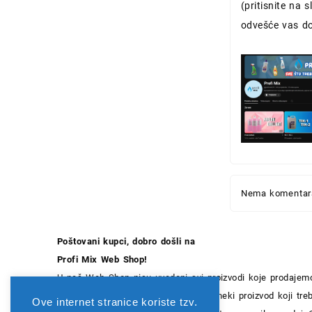
(pritisnite na sl
odvešće vas do
Nema komentara
Poštovani kupci, dobro došli na
Profi Mix Web Shop!
U naš Web Shop nisu uvedeni svi proizvodi koje prodajemo
radimo na unosu novih artikala. Ako neki proizvod koji t
Ove internet stranice koriste tzv.