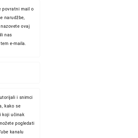
e povratni mail o
e narudžbe,
 nazovete ovaj
ili nas
utem e-maila.
torijali i snimci
a, kako se
i koji učinak
možete pogledati
ube kanalu