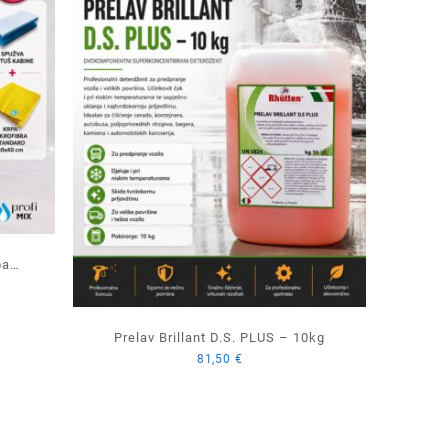
pa
tna
 tus
Prelav Brillant D.S. PLUS – 10kg
€.
81,50
€