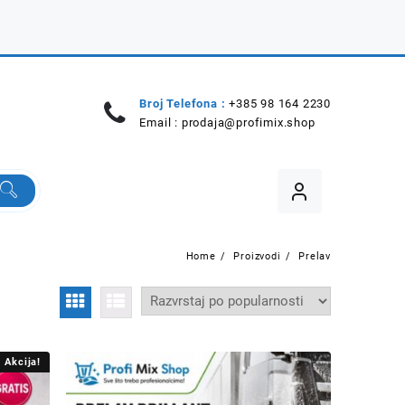
Broj Telefona :
+385 98 164 2230
Email :
prodaja@profimix.shop
Home
Proizvodi
Prelav
Akcija!