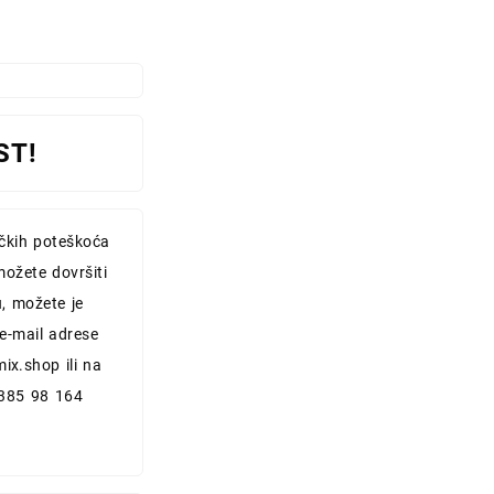
ST!
ičkih poteškoća
možete dovršiti
, možete je
 e-mail adrese
mix.shop
ili na
+385 98 164