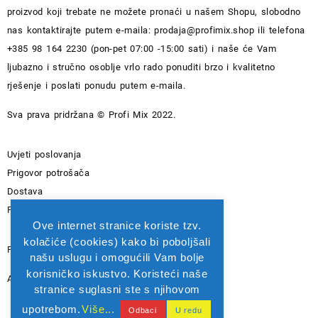
proizvod koji trebate ne možete pronaći u našem Shopu, slobodno
nas kontaktirajte putem e-maila:
prodaja@profimix.shop
ili telefona
+385 98 164 2230 (pon-pet 07:00 -15:00 sati) i naše će Vam
ljubazno i stručno osoblje vrlo rado ponuditi brzo i kvalitetno
rješenje i poslati ponudu putem e-maila.
Sva prava pridržana © Profi Mix 2022.
Uvjeti poslovanja
Prigovor potrošača
Dostava
Pravila privatnosti
Ove internet stranice koriste tzv.
kolačiće (cookies) kako bi poboljšali
PIROVAC PROFI MIX D.O.O. - OIB: 82565742615
našu uslugu i omogućili Vam bolje
korisničko iskustvo. Koristeći naše
Adresa: Kralja Zvonimira 1A 22213 PIROVAC
stranice suglasni ste s njihovom
upotrebom.
Više...
Odbaci
U redu