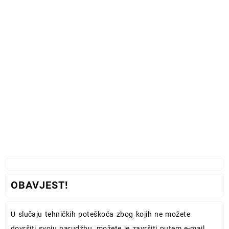
OBAVJEST!
U slučaju tehničkih poteškoća zbog kojih ne možete
dovršiti svoju narudžbu, možete je završiti putem e-mail