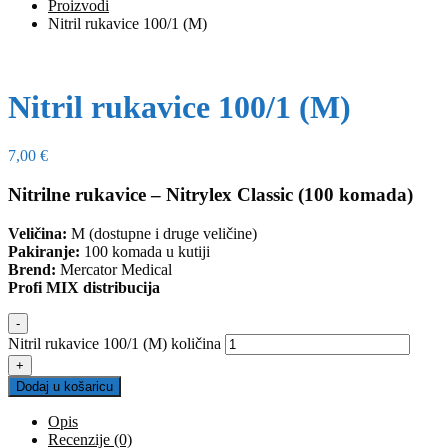
Proizvodi
Nitril rukavice 100/1 (M)
Nitril rukavice 100/1 (M)
7,00
€
Nitrilne rukavice – Nitrylex Classic (100 komada)
Veličina:
M (dostupne i druge veličine)
Pakiranje:
100 komada u kutiji
Brend:
Mercator Medical
Profi MIX distribucija
-
Nitril rukavice 100/1 (M) količina
+
Dodaj u košaricu
Opis
Recenzije (0)