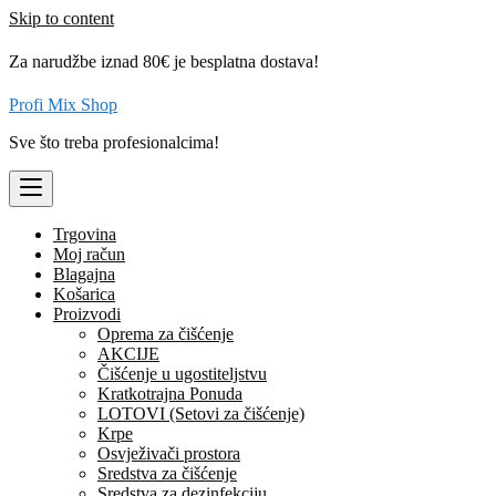
Skip to content
Za narudžbe iznad 80€ je besplatna dostava!
Profi Mix Shop
Sve što treba profesionalcima!
Trgovina
Moj račun
Blagajna
Košarica
Proizvodi
Oprema za čišćenje
AKCIJE
Čišćenje u ugostiteljstvu
Kratkotrajna Ponuda
LOTOVI (Setovi za čišćenje)
Krpe
Osvježivači prostora
Sredstva za čišćenje
Sredstva za dezinfekciju