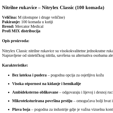
Nitrilne rukavice – Nitrylex Classic (100 komada)
Veličina:
M (dostupne i druge veličine)
Pakiranje:
100 komada u kutiji
Brend:
Mercator Medical
Profi MIX distribucija
Opis proizvoda:
Nitrylex Classic nitrilne rukavice su visokokvalitetne jednokratne ru
Napravljene od sintetičkog nitrila, savršena su alternativa osobama ale
Karakteristike:
Bez lateksa i pudera
– pogodna opcija za osjetljivu kožu
Visoka otpornost na kidanje i hemikalije
Ambideksterno oblikovane
– odgovaraju i lijevoj i desnoj ruc
Mikroteksturirana površina prstiju
– omogućava bolji hvat i
Plava boja
– pogodna za industrije gdje je važna vizuelna kont