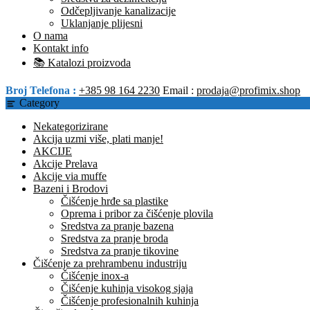
Odčepljivanje kanalizacije
Uklanjanje plijesni
O nama
Kontakt info
📚 Katalozi proizvoda
Broj Telefona :
+385 98 164 2230
Email :
prodaja@profimix.shop
Category
Nekategorizirane
Akcija uzmi više, plati manje!
AKCIJE
Akcije Prelava
Akcije via muffe
Bazeni i Brodovi
Čišćenje hrđe sa plastike
Oprema i pribor za čišćenje plovila
Sredstva za pranje bazena
Sredstva za pranje broda
Sredstva za pranje tikovine
Čišćenje za prehrambenu industriju
Čišćenje inox-a
Čišćenje kuhinja visokog sjaja
Čišćenje profesionalnih kuhinja