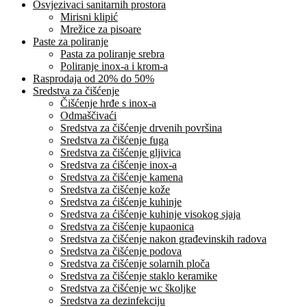
Osvjezivaci sanitarnih prostora
Mirisni klipić
Mrežice za pisoare
Paste za poliranje
Pasta za poliranje srebra
Poliranje inox-a i krom-a
Rasprodaja od 20% do 50%
Sredstva za čišćenje
Čišćenje hrđe s inox-a
Odmaščivaći
Sredstva za čišćenje drvenih površina
Sredstva za čišćenje fuga
Sredstva za čišćenje gljivica
Sredstva za ćišćenje inox-a
Sredstva za čišćenje kamena
Sredstva za čišćenje kože
Sredstva za ćišćenje kuhinje
Sredstva za ćišćenje kuhinje visokog sjaja
Sredstva za čišćenje kupaonica
Sredstva za čišćenje nakon građevinskih radova
Sredstva za čišćenje podova
Sredstva za čišćenje solarnih ploča
Sredstva za čišćenje staklo keramike
Sredstva za čišćenje wc školjke
Sredstva za dezinfekciju