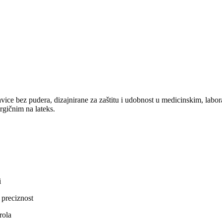
kavice bez pudera, dizajnirane za zaštitu i udobnost u medicinskim, la
rgičnim na lateks.
i
 preciznost
rola