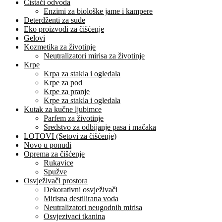
Čistači odvoda
Enzimi za biološke jame i kampere
Deterdženti za suđe
Eko proizvodi za čišćenje
Gelovi
Kozmetika za životinje
Neutralizatori mirisa za životinje
Krpe
Krpa za stakla i ogledala
Krpe za pod
Krpe za pranje
Krpe za stakla i ogledala
Kutak za kučne ljubimce
Parfem za životinje
Sredstvo za odbijanje pasa i mačaka
LOTOVI (Setovi za čišćenje)
Novo u ponudi
Oprema za čišćenje
Rukavice
Spužve
Osvježivači prostora
Dekorativni osvježivači
Mirisna destilirana voda
Neutralizatori neugodnih mirisa
Osvjezivaci tkanina