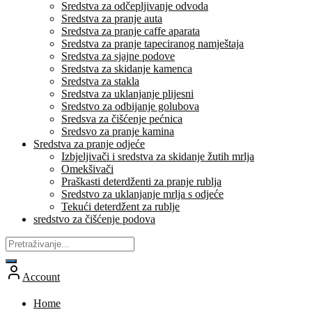
Sredstva za odčepljivanje odvoda
Sredstva za pranje auta
Sredstva za pranje caffe aparata
Sredstva za pranje tapeciranog namještaja
Sredstva za sjajne podove
Sredstva za skidanje kamenca
Sredstva za stakla
Sredstva za uklanjanje plijesni
Sredstvo za odbijanje golubova
Sredsva za čišćenje pećnica
Sredsvo za pranje kamina
Sredstva za pranje odjeće
Izbjeljivači i sredstva za skidanje žutih mrlja
Omekšivači
Praškasti deterdženti za pranje rublja
Sredstvo za uklanjanje mrlja s odjeće
Tekući deterdžent za rublje
sredstvo za čišćenje podova
Account
Home