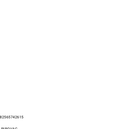
 82565742615
3 PIROVAC