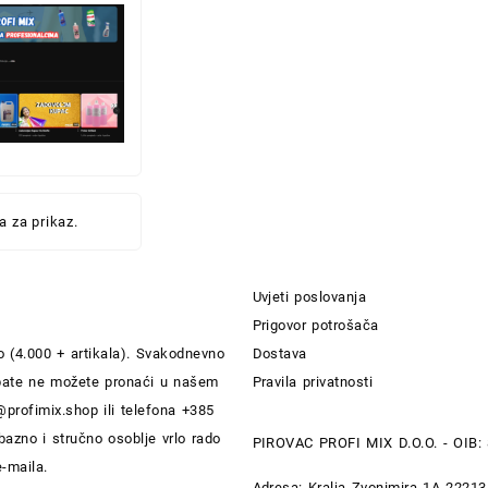
 za prikaz.
Uvjeti poslovanja
Prigovor potrošača
 (4.000 + artikala). Svakodnevno
Dostava
rebate ne možete pronaći u našem
Pravila privatnosti
@profimix.shop
ili telefona +385
bazno i stručno osoblje vrlo rado
PIROVAC PROFI MIX D.O.O. - OIB:
e-maila.
Adresa: Kralja Zvonimira 1A 2221