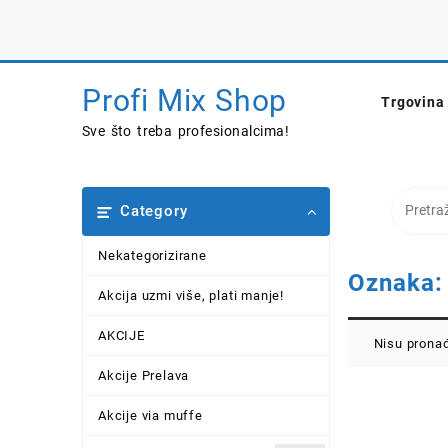
Skip
to
content
Profi Mix Shop
Trgovina
Sve što treba profesionalcima!
Category
Nekategorizirane
Oznaka
Akcija uzmi više, plati manje!
AKCIJE
Nisu pronađ
Akcije Prelava
Akcije via muffe