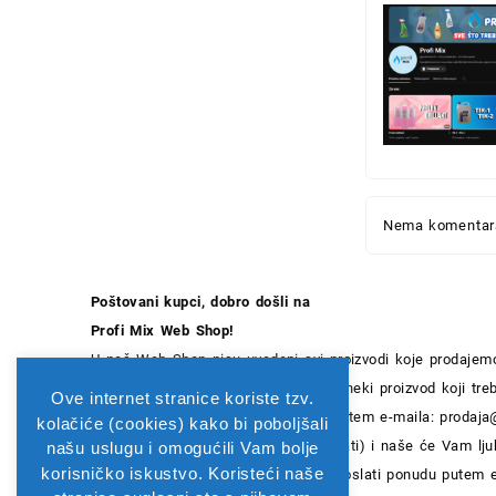
Nema komentara
Poštovani kupci, dobro došli na
Profi Mix Web Shop!
U naš Web Shop nisu uvedeni svi proizvodi koje prodajemo
radimo na unosu novih artikala. Ako neki proizvod koji t
Ove internet stranice koriste tzv.
Shopu, slobodno nas kontaktirajte putem e-maila:
prodaja
kolačiće (cookies) kako bi poboljšali
98 164 2230 (pon-pet 07:00 -15:00 sati) i naše će Vam lju
našu uslugu i omogućili Vam bolje
korisničko iskustvo. Koristeći naše
ponuditi brzo i kvalitetno rješenje i poslati ponudu putem 