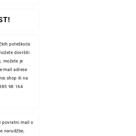
ST!
ičkih poteškoća
možete dovršiti
, možete je
 e-mail adrese
mix.shop
ili na
+385 98 164
e povratni mail o
e narudžbe,