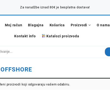
Za narudžbe iznad 80€ je besplatna dostava!
Moj račun
Blagajna
Košarica
Proizvodi
O nama
Kontakt info
Katalozi proizvoda
:
OFFSHORE
eni proizvodi koji odgovaraju vašem odabiru.