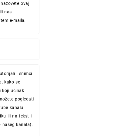
 nazovete ovaj
ili nas
utem e-maila.
torijali i snimci
a, kako se
i koji učinak
možete pogledati
ube kanalu
iku ili na tekst i
 našeg kanala).