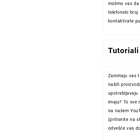
molimo vas da
telefonski broj 
kontaktirate p
Tutoriali
Zanimaju vas tu
naših proizvod
upotrebljavaju 
imaju? To sve 
na našem YouT
(pritisnite na sl
odvešće vas do