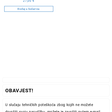
27,00
€
Dodaj u košaricu
OBAVJEST!
U slučaju tehničkih poteškoća zbog kojih ne možete
dovršiti svoju narudžbu, možete je završiti putem e-mail