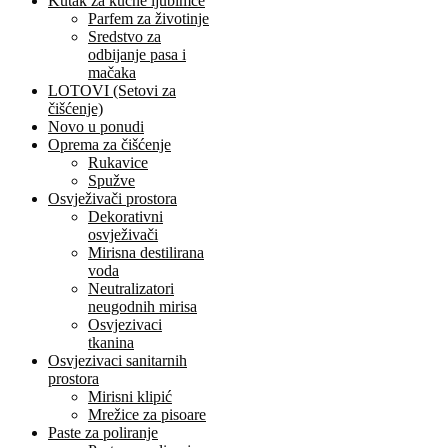
Kutak za kučne ljubimce
Parfem za životinje
Sredstvo za
odbijanje pasa i
mačaka
LOTOVI (Setovi za
čišćenje)
Novo u ponudi
Oprema za čišćenje
Rukavice
Spužve
Osvježivači prostora
Dekorativni
osvježivači
Mirisna destilirana
voda
Neutralizatori
neugodnih mirisa
Osvjezivaci
tkanina
Osvjezivaci sanitarnih
prostora
Mirisni klipić
Mrežice za pisoare
Paste za poliranje