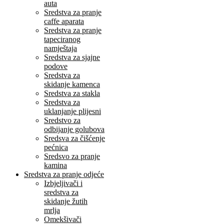
auta
Sredstva za pranje
caffe aparata
Sredstva za pranje
tapeciranog
namještaja
Sredstva za sjajne
podove
Sredstva za
skidanje kamenca
Sredstva za stakla
Sredstva za
uklanjanje plijesni
Sredstvo za
odbijanje golubova
Sredsva za čišćenje
pećnica
Sredsvo za pranje
kamina
Sredstva za pranje odjeće
Izbjeljivači i
sredstva za
skidanje žutih
mrlja
Omekšivači