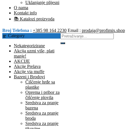
Uklanjanje plijesni
O nama
Kontakt info
📚 Katalozi proizvoda
Broj Telefona :
+385 98 164 2230
Email :
prodaja@profimix.shop
Category
Nekategorizirane
Akcija uzmi više, plati
manje!
AKCIJE
Akcije Prelava
Akcije via muffe
Bazeni i Brodovi
Čišćenje hrđe sa
plastike
Oprema i pribor za
čišćenje plovila
Sredstva za pranje
bazena
Sredstva za pranje
broda
Sredstva za pranje
tikovine