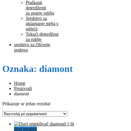
Praškasti
deterdženti
za pranje rublja
Sredstvo za
uklanjanje mrlja s
odjeće
Tekući deterdžent
za rublje
sredstvo za čišćenje
podova
Oznaka:
diamont
Home
Proizvodi
diamont
Prikazuje se jedan rezultat
Brzi pregled