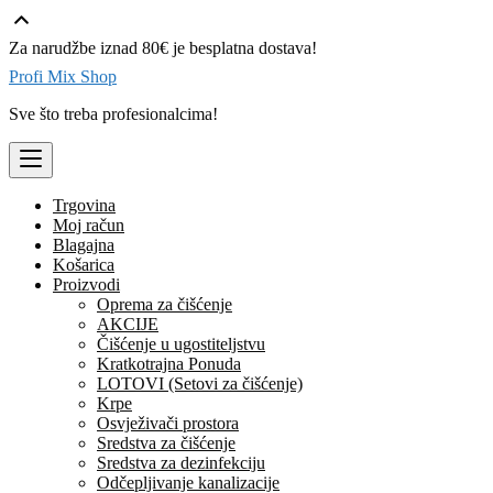
Skip
Za narudžbe iznad 80€ je besplatna dostava!
to
content
Profi Mix Shop
Sve što treba profesionalcima!
Trgovina
Moj račun
Blagajna
Košarica
Proizvodi
Oprema za čišćenje
AKCIJE
Čišćenje u ugostiteljstvu
Kratkotrajna Ponuda
LOTOVI (Setovi za čišćenje)
Krpe
Osvježivači prostora
Sredstva za čišćenje
Sredstva za dezinfekciju
Odčepljivanje kanalizacije