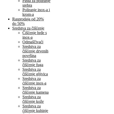
Pasta za poliranje
srebra
Poliranje inox-a i
krom-a
Rasprodaja od 20%
do 50%
Sredstva za čišćenje
Čišćenje hrđe s
inox-a
Odmaščivaći
Sredstva za
čišćenje drvenih
površina
Sredstva za
čišćenje fuga
Sredstva za
čišćenje gljivica
Sredstva za
ćišćenje inox-a
Sredstva za
čišćenje kamena
Sredstva za
čišćenje kože
Sredstva za
ćišćenje kuhinje