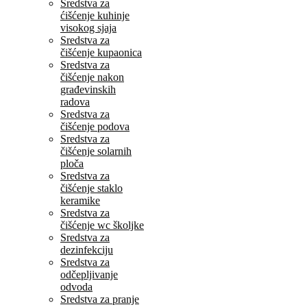
Sredstva za
ćišćenje kuhinje
visokog sjaja
Sredstva za
čišćenje kupaonica
Sredstva za
čišćenje nakon
građevinskih
radova
Sredstva za
čišćenje podova
Sredstva za
čišćenje solarnih
ploča
Sredstva za
čišćenje staklo
keramike
Sredstva za
čišćenje wc školjke
Sredstva za
dezinfekciju
Sredstva za
odčepljivanje
odvoda
Sredstva za pranje