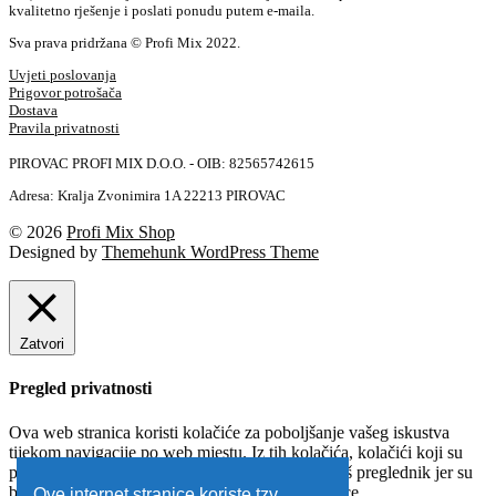
kvalitetno rješenje i poslati ponudu putem e-maila.
Sva prava pridržana © Profi Mix 2022.
Uvjeti poslovanja
Prigovor potrošača
Dostava
Pravila privatnosti
PIROVAC PROFI MIX D.O.O. - OIB: 82565742615
Adresa: Kralja Zvonimira 1A 22213 PIROVAC
© 2026
Profi Mix Shop
Designed by
Themehunk WordPress Theme
Zatvori
Pregled privatnosti
Ova web stranica koristi kolačiće za poboljšanje vašeg iskustva
tijekom navigacije po web mjestu. Iz tih kolačića, kolačići koji su
prema potrebi kategorizirani pohranjuju se na vaš preglednik jer su
bitni za rad osnovnih funkcionalnosti web stranice
...
Ove internet stranice koriste tzv.