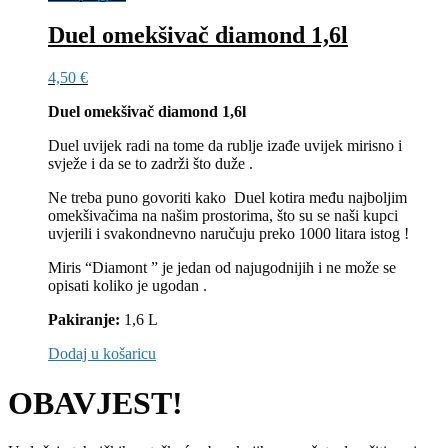
Duel omekšivač diamond 1,6l
4,50
€
Duel omekšivač diamond 1,6l
Duel uvijek radi na tome da rublje izađe uvijek mirisno i
svježe i da se to zadrži što duže .
Ne treba puno govoriti kako Duel kotira među najboljim
omekšivačima na našim prostorima, što su se naši kupci
uvjerili i svakondnevno naručuju preko 1000 litara istog !
Miris “Diamont ” je jedan od najugodnijih i ne može se
opisati koliko je ugodan .
Pakiranje:
1,6 L
Dodaj u košaricu
OBAVJEST!