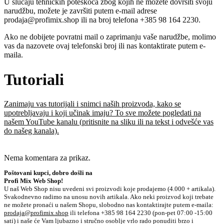
U slučaju tehničkih poteškoća zbog kojih ne možete dovršiti svoju
narudžbu, možete je završiti putem e-mail adrese
prodaja@profimix.shop
ili na broj telefona +385 98 164 2230.
Ako ne dobijete povratni mail o zaprimanju vaše narudžbe, molimo
vas da nazovete ovaj telefonski broj ili nas kontaktirate putem e-
maila.
Tutoriali
Zanimaju vas tutorijali i snimci naših proizvoda, kako se
upotrebljavaju i koji učinak imaju? To sve možete pogledati na
našem YouTube kanalu (pritisnite na sliku ili na tekst i odvešće vas
do našeg kanala).
Nema komentara za prikaz.
Poštovani kupci, dobro došli na
Profi Mix Web Shop!
U naš Web Shop nisu uvedeni svi proizvodi koje prodajemo (4.000 + artikala).
Svakodnevno radimo na unosu novih artikala. Ako neki proizvod koji trebate
ne možete pronaći u našem Shopu, slobodno nas kontaktirajte putem e-maila:
prodaja@profimix.shop
ili telefona +385 98 164 2230 (pon-pet 07:00 -15:00
sati) i naše će Vam ljubazno i stručno osoblje vrlo rado ponuditi brzo i