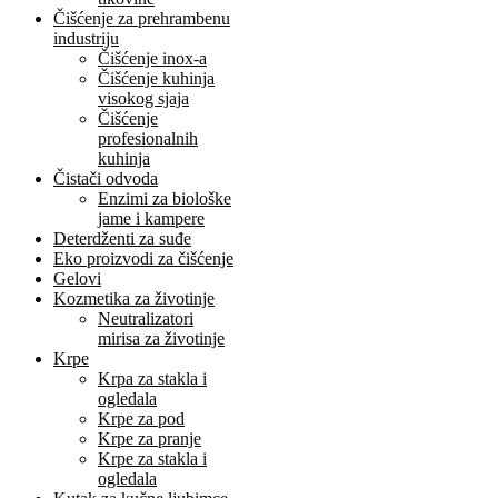
Čišćenje za prehrambenu
industriju
Čišćenje inox-a
Čišćenje kuhinja
visokog sjaja
Čišćenje
profesionalnih
kuhinja
Čistači odvoda
Enzimi za biološke
jame i kampere
Deterdženti za suđe
Eko proizvodi za čišćenje
Gelovi
Kozmetika za životinje
Neutralizatori
mirisa za životinje
Krpe
Krpa za stakla i
ogledala
Krpe za pod
Krpe za pranje
Krpe za stakla i
ogledala