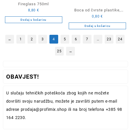
Fireglass 750ml
Boca od čvrste plastike,
8,80
€
0,80
€
zapremnina 750ml
Dodaj u košaricu
Dodaj u košaricu
←
1
2
3
4
5
6
7
…
23
24
25
→
OBAVJEST!
U slučaju tehničkih poteškoća zbog kojih ne možete
dovršiti svoju narudžbu, možete je završiti putem e-mail
adrese
prodaja@profimix.shop
ili na broj telefona +385 98
164 2230.