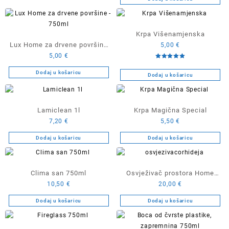
Krpa Višenamjenska
Lux Home za drvene površine
5,00
€
5,00
€
– 750ml
Ocijenjeno
5.00
Dodaj u košaricu
od 5
Dodaj u košaricu
Lamiclean 1l
Krpa Magična Special
7,20
€
5,50
€
Dodaj u košaricu
Dodaj u košaricu
Clima san 750ml
Osvježivač prostora Home
10,50
€
20,00
€
Lux orhideja 1l
Dodaj u košaricu
Dodaj u košaricu