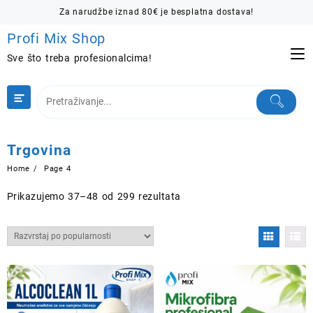
Skip
Za narudžbe iznad 80€ je besplatna dostava!
to
Profi Mix Shop
content
Sve što treba profesionalcima!
Trgovina
Home
Page 4
Poredano
Prikazujemo 37–48 od 299 rezultata
po
popularnosti