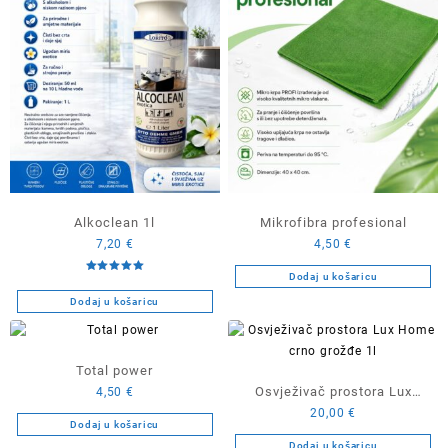
Alkoclean 1l
Mikrofibra profesional
7,20
€
4,50
€
Dodaj u košaricu
Ocijenjeno
5.00
od 5
Dodaj u košaricu
Total power
Osvježivač prostora Lux
4,50
€
20,00
€
Home crno grožđe 1l
Dodaj u košaricu
Dodaj u košaricu